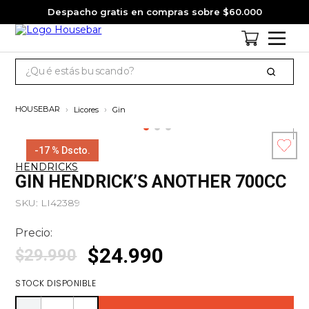
Despacho gratis en compras sobre $60.000
¿Qué estás buscando?
TÉRMINOS MÁS BUSCADOS
Licores
Gin
1
.
cervezas
2
.
jack daniels
-
17 %
Dscto.
HENDRICKS
3
.
jagermeister
Esc
GIN HENDRICK’S ANOTHER 700CC
co
4
.
pack
SKU
:
LI42389
5
.
miniatura
Precio:
6
.
gin
$
24
.
990
$
29
.
990
7
.
whisky
STOCK DISPONIBLE
8
.
ron