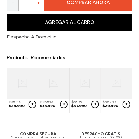
COMPRAR AHORA
9
.
packs
－
＋
10
.
miniaturas
AGREGAR AL CARRO
Despacho A Domicilio
Productos Recomendados
$
38
.
290
$
46
.
890
$
68
.
980
$
46
.
790
+
+
+
+
$
29
.
990
$
34
.
990
$
47
.
990
$
29
.
990
$
2
+
$
2
COMPRA SEGURA
DESPACHO GRATIS
Somos representantes oficiales de
En compras sobre $60.000