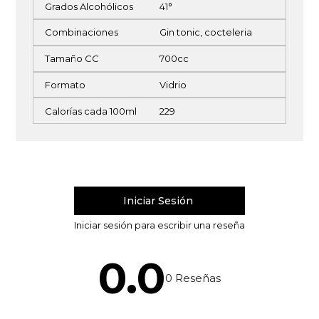
Grados Alcohólicos
41°
Combinaciones
Gin tonic, cocteleria
Tamaño CC
700cc
Formato
Vidrio
Calorías cada 100ml
229
0.0
0
Reseñas