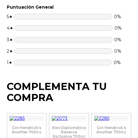
Puntuación General
5
0
%
4
0
%
3
0
%
2
0
%
1
0
%
COMPLEMENTA TU
COMPRA
Gin Hendrick’s
Ron Diplomático
Gin Hendrick’s
Another 700cc
Reserva
Another 700cc
Exclusiva 700cc