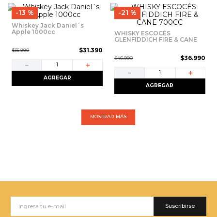
13 %
21 %
Whiskey Jack Daniel´s
Apple 1000cc
WHISKY ESCOCÉS
GLENFIDDICH FIRE & CANE
700CC
$
31
.
390
$
35
.
990
$
36
.
990
$
46
.
990
－
＋
－
＋
AGREGAR
AGREGAR
MOSTRAR MÁS
Suscribirse