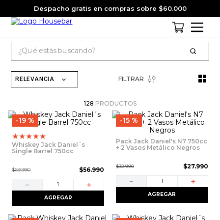
Despacho gratis en compras sobre $60.000
¿Qué estás buscando?
TÉRMINOS MÁS BUSCADOS
FILTRAR
RELEVANCIA
1
.
cervezas
2
.
jack daniels
128
PRODUCTOS
19 %
15 %
3
.
jagermeister
★
★
★
★
★
4
.
pack
Pack Jack Daniel's N7 750cc
Whiskey Jack Daniel´s
+ 2 Vasos Metálico Negros
Single Barrel 750cc
5
.
miniatura
$
27
.
990
$
32
.
990
$
56
.
990
$
69
.
990
6
.
gin
－
＋
－
＋
7
.
whisky
AGREGAR
AGREGAR
8
.
ron