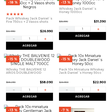
9
.
vino
18 %
13 %
Whiskey Jack Daniel´s
10
.
packs
Honey 1000cc
★
★
★
★
★
Pack Whiskey Jack Daniel´s
$
31
.
390
Fire 750cc + 2 Vasos shots
$
35
.
990
Negros
－
＋
$
26
.
990
$
32
.
990
AGREGAR
－
＋
AGREGAR
15 %
15 %
Whisky THE BALVENIE 12
Pack 10x Miniatura Whiskey
AÑOS DOUBLEWOOD
Jack Daniel´s Honey 50cc
SINGLE MALT 700CC
$
58
.
090
$
22
.
900
$
68
.
290
$
26
.
900
－
＋
－
＋
AGREGAR
AGREGAR
13 %
7 %