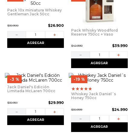
Pack 10x miniatura Whiskey
Gentleman Jack 50cc
$
26
.
900
$
30
.
900
Pack Whisky Woodford
Reserve 750cc + Vaso
－
＋
Whisky
AGREGAR
$
39
.
990
$
42
.
990
－
＋
AGREGAR
3 %
19 %
Jack Daniel's Edición
★
★
★
★
★
Limitada McLaren 700cc
Whiskey Jack Daniel´s
Honey 750cc
$
29
.
990
$
30
.
951
$
24
.
990
$
30
.
999
－
＋
－
＋
AGREGAR
AGREGAR