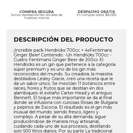
COMPRA SEGURA
DESPACHO GRATIS
Somos representantes oficiales de
En compras sobre $60.000
nuestras marcas
DESCRIPCIÓN DEL PRODUCTO
¡Increíble pack Hendricks 700cc + 4xFentimans
Ginger Beer! Contenido: -Un Hendricks 700cc -
Cuatro Fentimans Ginger Beer de 200cc El
Hendricks es un gin que pertenece a la categoría
súper premium y es uno de los gin más
reconocidos del mundo. Su creadora, la maestra
destiladora Lesley Gracie, creó una receta que le
da un sabor único. Se mezclan 11 botánicos entre
raíces, flores y frutos que se destilan en dos
alambiques: el extraño Carter-Head y el antiguo
Bennett. El toque más importante se da al final
donde se infusiona con curiosas Rosas de Bulgaria
y pepinos de Escocia. El resultado es el gin más
inusual del mundo; siendo fresco, ligero y
complejo. A pesar de su alta demanda, sigue
produciéndose de manera muy artesanal,
cuidando cada uno de sus procesos, destilando
solo 500 litros diarios. Por su parte La tradicional