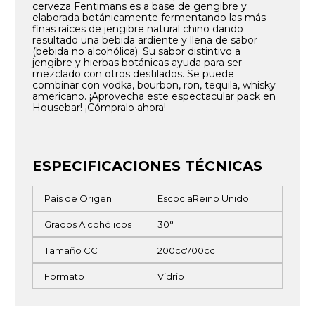
cerveza Fentimans es a base de gengibre y
elaborada botánicamente fermentando las más
finas raíces de jengibre natural chino dando
resultado una bebida ardiente y llena de sabor
(bebida no alcohólica). Su sabor distintivo a
jengibre y hierbas botánicas ayuda para ser
mezclado con otros destilados. Se puede
combinar con vodka, bourbon, ron, tequila, whisky
americano. ¡Aprovecha este espectacular pack en
Housebar! ¡Cómpralo ahora!
ESPECIFICACIONES TÉCNICAS
País de Origen
Escocia
Reino Unido
Grados Alcohólicos
30°
Tamaño CC
200cc
700cc
Formato
Vidrio