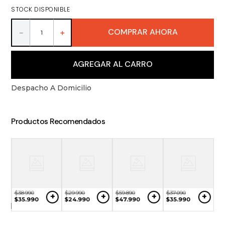
9
.
vino
STOCK DISPONIBLE
10
.
packs
COMPRAR AHORA
－
＋
AGREGAR AL CARRO
Despacho A Domicilio
Productos Recomendados
$
38
.
990
$
29
.
990
$
59
.
890
$
37
.
090
+
+
+
+
NO
$
35
.
990
$
24
.
990
$
47
.
990
$
35
.
990
$
2
ONIBLE
$
2