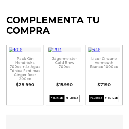
COMPLEMENTA TU
COMPRA
Pack Gin
Jägermeister
Licor Cinzano
Hendricks
Cold Brew
Vermouth
700cc + 4x Agua
700cc
Bianco 1000cc
Tónica Fentimas
Ginger Beer
200cc
$29.990
$15.990
$7190