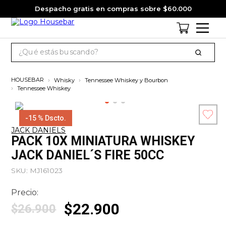
Despacho gratis en compras sobre $60.000
¿Qué estás buscando?
TÉRMINOS MÁS BUSCADOS
Whisky
Tennessee Whiskey y Bourbon
1
.
cervezas
Tennessee Whiskey
2
.
jack daniels
-
15 %
Dscto.
3
.
jagermeister
JACK DANIELS
Esc
PACK 10X MINIATURA WHISKEY
4
.
pack
co
JACK DANIEL´S FIRE 50CC
5
.
miniatura
SKU
:
MJ161023
6
.
gin
Precio:
7
.
whisky
$
22
.
900
$
26
.
900
8
.
ron