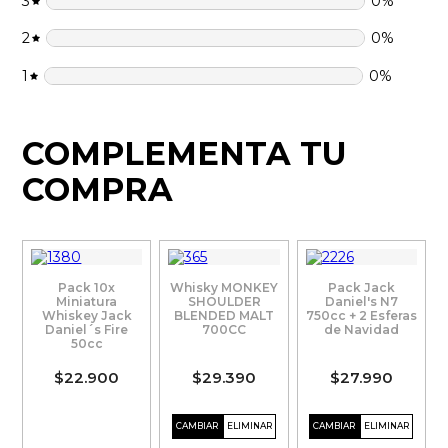
3
0
%
2
0
%
1
0
%
COMPLEMENTA TU
COMPRA
Pack 10x
Whisky MONKEY
Pack Jack
Miniatura
SHOULDER
Daniel's N7
Whiskey Jack
BLENDED MALT
750cc + 2 Esferas
Daniel´s Fire
700CC
de Navidad
50cc
$22.900
$29.390
$27.990