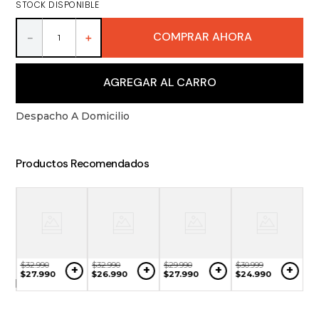
STOCK DISPONIBLE
9
.
vino
10
.
packs
COMPRAR AHORA
－
＋
AGREGAR AL CARRO
Despacho A Domicilio
Productos Recomendados
$
32
.
990
$
32
.
990
$
29
.
990
$
30
.
999
+
+
+
+
NO
$
27
.
990
$
26
.
990
$
27
.
990
$
24
.
990
$
9
ONIBLE
$
7