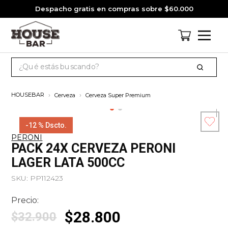
Despacho gratis en compras sobre $60.000
¿Qué estás buscando?
TÉRMINOS MÁS BUSCADOS
Cerveza
Cerveza Super Premium
1
.
cervezas
2
.
jagermeister
-
12 %
Dscto.
PERONI
3
.
pack
Esc
PACK 24X CERVEZA PERONI
co
4
.
gin
LAGER LATA 500CC
5
.
jack daniels
SKU
:
PP112423
6
.
miniatura
Precio:
7
.
whisky
$
28
.
800
$
32
.
900