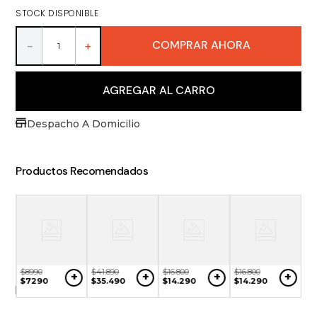
8
.
ron
STOCK DISPONIBLE
9
.
packs
COMPRAR AHORA
－
＋
10
.
miniaturas
AGREGAR AL CARRO
Despacho A Domicilio
Productos Recomendados
$
8990
$
41
.
890
$
16
.
800
$
16
.
800
+
+
+
+
NO
$
7290
$
35
.
490
$
14
.
290
$
14
.
290
$
1
ONIBLE
$
1