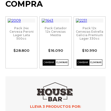
COMPRA
Pack 24x
Pack Catador
Pack 12x
Cerveza Peroni
12x Cervezas
Cervezas Estrella
Lager Lata
Mestra
Galicia Premium
500cc
Lager 330cc
$28.800
$16.090
$10.990
LLEVA
3
PRODUCTOS POR: