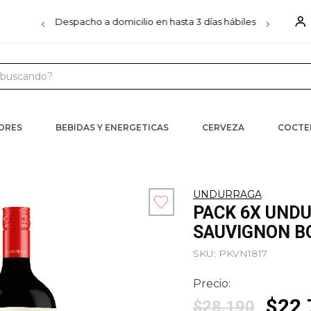
00
Despacho a domicilio en hasta 3 días hábiles
D
uscando?
 MÁS BUSCADOS
s
CORES
BEBIDAS Y ENERGETICAS
CERVEZA
COCTE
iels
ister
UNDURRAGA
PACK 6X UND
ra
SAUVIGNON BO
SKU
:
PKVN1817
Precio:
$
22
.
$
28
.
190