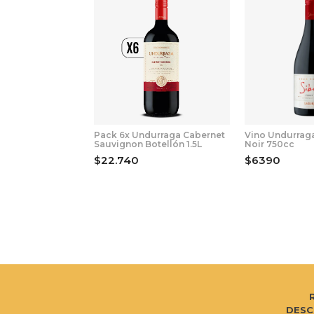
Pack 6x Undurraga Cabernet
Vino Undurraga
Sauvignon Botellón 1.5L
Noir 750cc
$22.740
$6390
DESC