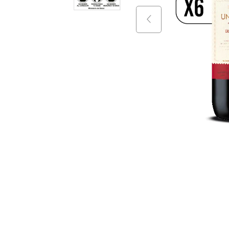
9
.
vino
10
.
packs
$
89
.
990
$
89
.
9
+
$
75
.
999
$
75
.