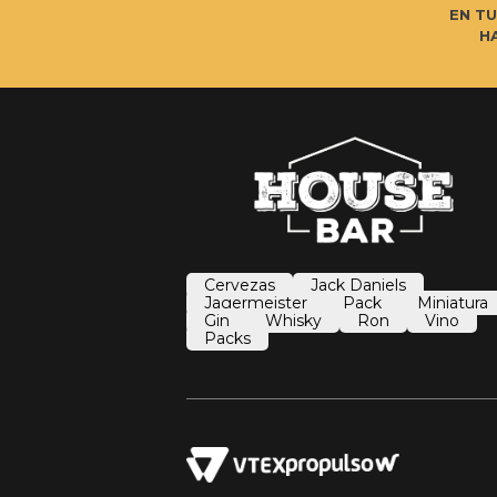
EN T
H
Cervezas
Jack Daniels
Jagermeister
Pack
Miniatura
Gin
Whisky
Ron
Vino
Packs