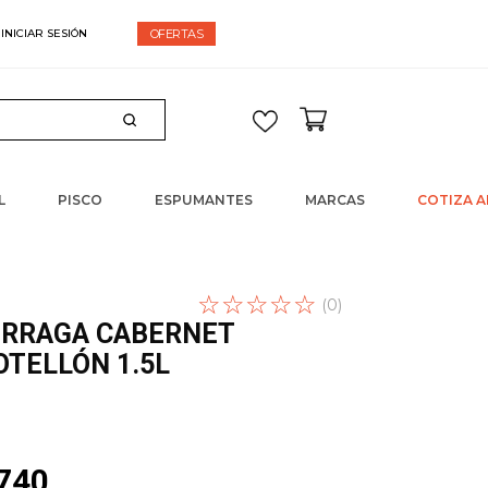
espacho gratis en compras sobre $60.000
OFERTAS
L
PISCO
ESPUMANTES
MARCAS
COTIZA A
☆
Escribe un
☆
☆
☆
☆
(
0
)
comentario
URRAGA CABERNET
TELLÓN 1.5L
740