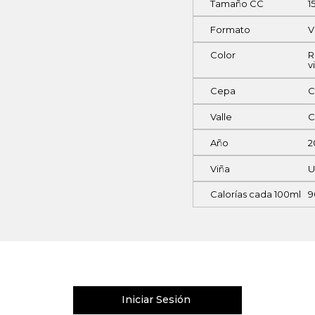
Tamaño CC
1
Formato
V
Color
R
v
Cepa
C
Valle
C
Año
2
Viña
U
Calorías cada 100ml
9