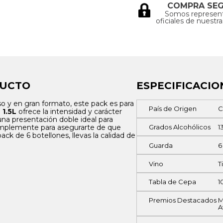
COMPRA SE
Somos represen
oficiales de nuestr
DUCTO
ESPECIFICACIO
oso y en gran formato, este pack es para
País de Origen
C
 1.5L
ofrece la intensidad y carácter
 una presentación doble ideal para
simplemente para asegurarte de que
Grados Alcohólicos
1
ck de 6 botellones, llevas la calidad de
Guarda
6
Vino
T
Tabla de Cepa
1
Premios Destacados
M
A