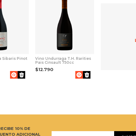
 Sibaris Pinot
Vino Undurraga T.H. Rarities
Pais Cinsault 750cc
$12.790
RECIBE 10% DE
UENTO ADICIONAL