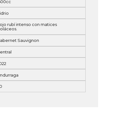
500cc
idrio
ojo rubí intenso con matices
ioláceos.
abernet Sauvignon
entral
022
ndurraga
0