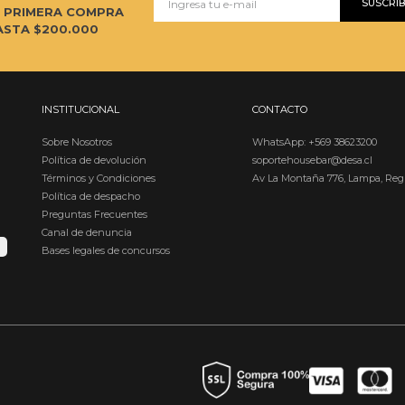
SUSCRI
U PRIMERA COMPRA
ASTA $200.000
INSTITUCIONAL
CONTACTO
Sobre Nosotros
WhatsApp: +569 38623200
Política de devolución
soportehousebar@desa.cl
Términos y Condiciones
Av La Montaña 776, Lampa, Reg
Política de despacho
Preguntas Frecuentes
Canal de denuncia
Bases legales de concursos