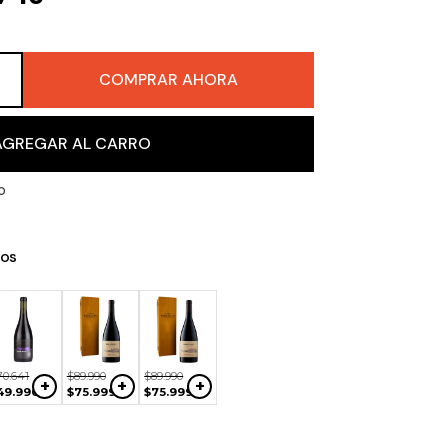
COMPRAR AHORA
＋
AGREGAR AL CARRO
o
os
$
28
.
190
$
29
.
940
$
14
.
990
+
+
+
$
22
.
740
$
22
.
140
$
12
.
990
70
.
641
$
89
.
990
$
89
.
990
+
+
+
49
.
990
$
75
.
999
$
75
.
999