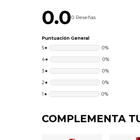
0.0
0
Reseñas
Puntuación General
5
0
%
4
0
%
3
0
%
2
0
%
1
0
%
COMPLEMENTA T