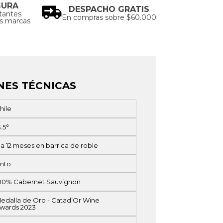
GURA
DESPACHO GRATIS
tantes
En compras sobre $60.000
as marcas
NES TÉCNICAS
hile
3.5°
 a 12 meses en barrica de roble
into
00% Cabernet Sauvignon
edalla de Oro - Catad’Or Wine
wards 2023