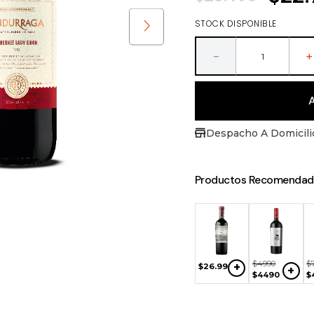
STOCK DISPONIBLE
－
Despacho A Domicili
Productos Recomendad
$
28
.
190
$
29
.
940
$
14
.
990
+
+
+
$
22
.
740
$
22
.
140
$
12
.
990
90
$
4990
$
+
$
26
.
990
+
+
999
$
4490
$