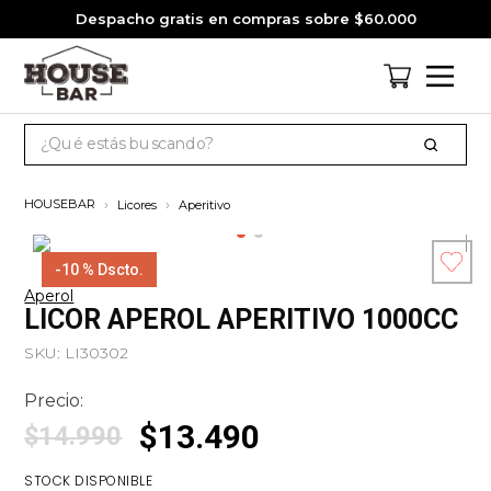
Despacho gratis en compras sobre $60.000
¿Qué estás buscando?
TÉRMINOS MÁS BUSCADOS
Licores
Aperitivo
1
.
cervezas
2
.
jack daniels
-
10 %
Dscto.
Aperol
3
.
jagermeister
Esc
LICOR APEROL APERITIVO 1000CC
co
4
.
pack
SKU
:
LI30302
5
.
miniatura
Precio:
6
.
gin
$
13
.
490
$
14
.
990
7
.
whisky
STOCK DISPONIBLE