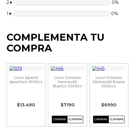
2
0
%
1
0
%
COMPLEMENTA TU
COMPRA
Licor Aperol
Licor Cinzano
Licor Cinzano
Aperitivo 1000cc
Vermouth
Vermouth Rosso
Bianco 1000cc
1000cc
$13.490
$7190
$6990