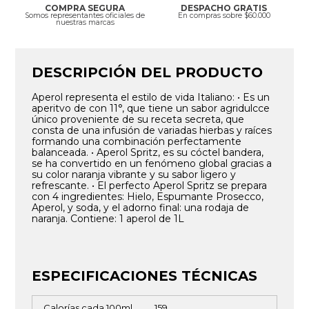
COMPRA SEGURA
DESPACHO GRATIS
Somos representantes oficiales de
En compras sobre $60.000
nuestras marcas
DESCRIPCIÓN DEL PRODUCTO
Aperol representa el estilo de vida Italiano: • Es un
aperitvo de con 11°, que tiene un sabor agridulcce
único proveniente de su receta secreta, que
consta de una infusión de variadas hierbas y raíces
formando una combinación perfectamente
balanceada. • Aperol Spritz, es su cóctel bandera,
se ha convertido en un fenómeno global gracias a
su color naranja vibrante y su sabor ligero y
refrescante. • El perfecto Aperol Spritz se prepara
con 4 ingredientes: Hielo, Espumante Prosecco,
Aperol, y soda, y el adorno final: una rodaja de
naranja. Contiene: 1 aperol de 1L
ESPECIFICACIONES TÉCNICAS
Calorías cada 100ml
159