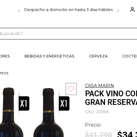
00
Despacho a domicilio en hasta 3 días hábiles
D
uscando?
 MÁS BUSCADOS
s
CORES
BEBIDAS Y ENERGETICAS
CERVEZA
COCTE
iels
intos
ister
CASA MARIN
PACK VINO CO
ra
GRAN RESERV
SKU
:
23188
Precio:
$
34
.
$
41
.
790