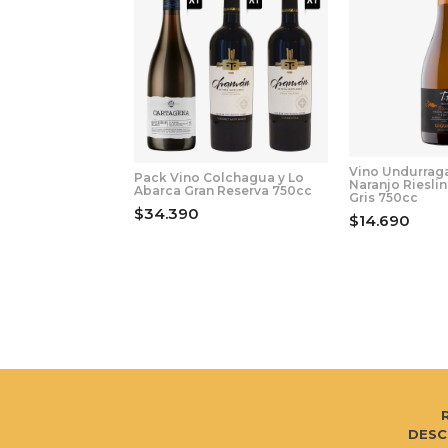
Vino Undurraga
Pack Vino Colchagua y Lo
Naranjo Riesli
Abarca Gran Reserva 750cc
Gris 750cc
$34.390
$14.690
DESC