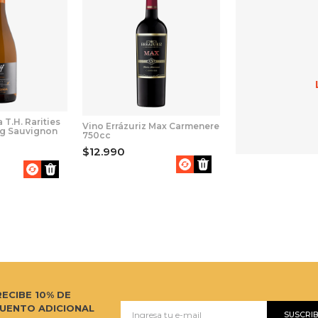
 T.H. Rarities
Vino Errázuriz Max Carmenere
ng Sauvignon
750cc
$12.990
RECIBE 10% DE
UENTO ADICIONAL
SUSCRI