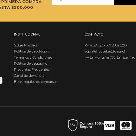
U PRIMERA COMPRA
ASTA $200.000
INSTITUCIONAL
CONTACTO
Sobre Nosotros
WhatsApp: +569 38623200
Política de devolución
soportehousebar@desa.cl
Términos y Condiciones
Av La Montaña 776, Lampa, Reg
Política de despacho
Preguntas Frecuentes
Canal de denuncia
Bases legales de concursos