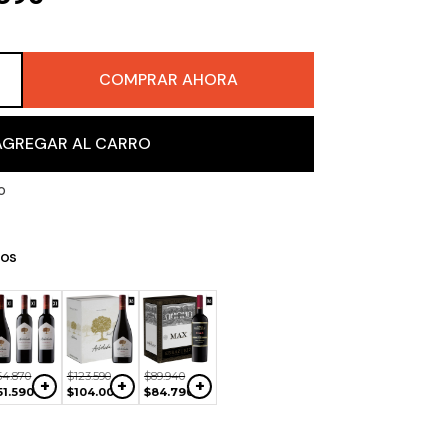
COMPRAR AHORA
＋
AGREGAR AL CARRO
o
os
$
42
.
600
$
51
.
540
$
89
.
940
+
+
+
$
35
.
590
$
38
.
990
$
75
.
950
54
.
870
$
123
.
590
$
89
.
940
+
+
+
51
.
590
$
104
.
000
$
84
.
790