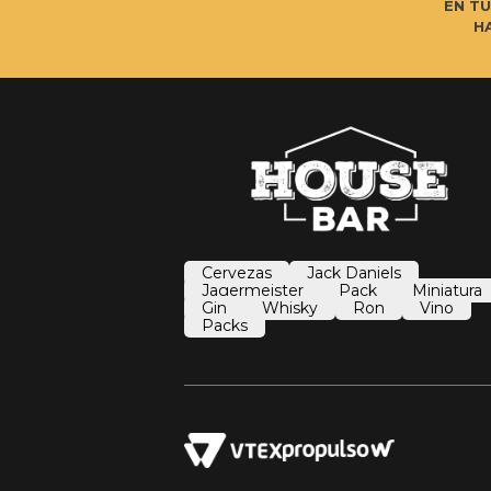
EN T
H
Cervezas
Jack Daniels
Jagermeister
Pack
Miniatura
Gin
Whisky
Ron
Vino
Packs