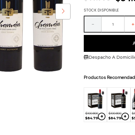
STOCK DISPONIBLE
－
Despacho A Domicili
Productos Recomendad
NO
NO
40
$
89
.
940
+
+
DISPONIBLE
DISPONIBLE
990
$
75
.
950
$
100
.
800
$
100
.
800
$
+
+
$
84
.
790
$
84
.
790
$