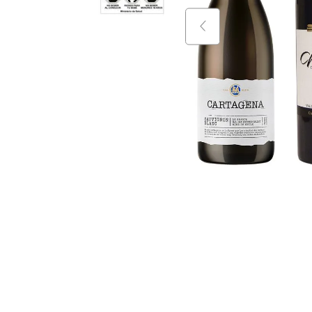
9
.
vino
10
.
packs
$
42
.
600
$
51
.
5
+
$
35
.
590
$
38
.