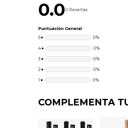
0.0
0
Reseñas
Puntuación General
5
0
%
4
0
%
3
0
%
2
0
%
1
0
%
COMPLEMENTA T