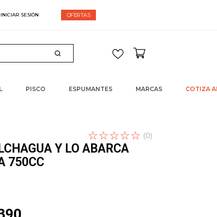
espacho gratis en compras sobre $60.000
OFERTAS
L
PISCO
ESPUMANTES
MARCAS
COTIZA A
☆
Escribe un
☆
☆
☆
☆
(
0
)
comentario
LCHAGUA Y LO ABARCA
A 750CC
390