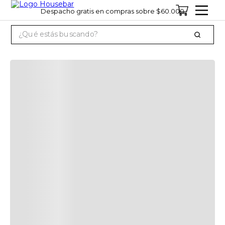
Despacho gratis en compras sobre $60.000
¿Qué estás buscando?
TÉRMINOS MÁS BUSCADOS
1
.
cervezas
2
.
jack daniels
3
.
jagermeister
4
.
pack
5
.
miniatura
6
.
gin
7
.
whisky
8
.
ron
9
.
vino