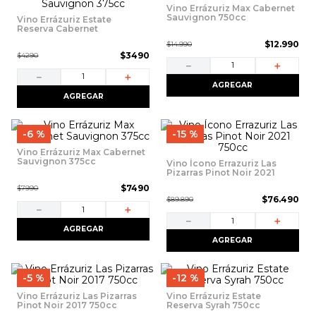
9
.
packs
Vino Errázuriz Max Cabernet
Sauvignon 750cc
Vino Errázuriz Estate
Reserva Cabernet
10
.
vino
Sauvignon 375cc
$
12
.
990
$
14
.
990
$
3490
$
4290
－
＋
－
＋
AGREGAR
AGREGAR
6 %
15 %
Vino Errázuriz Max Cabernet
Sauvignon 375cc
Vino Ícono Errazuriz Las
Pizarras Pinot Noir 2021
750cc
$
7490
$
7990
$
76
.
490
$
89
.
890
－
＋
－
＋
AGREGAR
AGREGAR
5 %
12 %
Vino Errázuriz Las Pizarras
Vino Errázuriz Estate
Pinot Noir 2017 750cc
Reserva Syrah 750cc