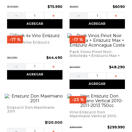
$
75
.
990
$
6090
$
79
.
990
$
6890
－
＋
－
＋
AGREGAR
AGREGAR
17 %
17 %
Pack 4x Vino Errázuriz
Pack Vinos Pinot Noir:
Arboleda + Errázuriz Max +
$
44
.
490
$
53
.
390
Errázuriz Aconcagua Costa
－
＋
$
48
.
290
$
57
.
890
AGREGAR
－
＋
AGREGAR
23 %
Errazuriz Don Maximiano
2011
Vino Errázuriz Don
Maximiano Vertical 2010-
2011-2013 750cc
$
120
.
000
$
299
.
990
$
389
.
990
－
＋