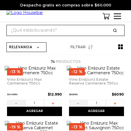
Despacho gratis en compras sobre $60.000
¿Qué estás buscando?
TÉRMINOS MÁS BUSCADOS
FILTRAR
RELEVANCIA
1
.
cervezas
2
.
pack
74
PRODUCTOS
13 %
12 %
3
.
gin
Vino Errázuriz Max
Vino Errázuriz Estate
4
.
jagermeister
Carmenere 750cc
Reserva Carmenere 750cc
5
.
miniatura
$
12
.
990
$
6090
$
14
.
990
$
6890
6
.
jack daniels
－
＋
－
＋
AGREGAR
AGREGAR
7
.
whisky
8
.
ron
19 %
13 %