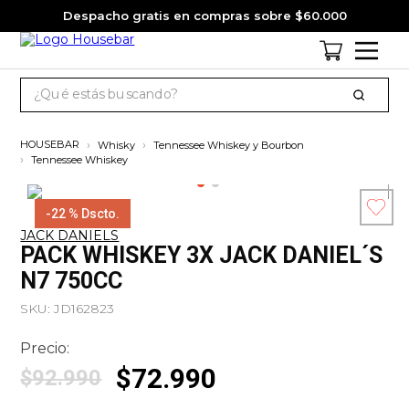
Despacho gratis en compras sobre $60.000
¿Qué estás buscando?
TÉRMINOS MÁS BUSCADOS
Whisky
Tennessee Whiskey y Bourbon
1
.
cervezas
Tennessee Whiskey
2
.
pack
-
22 %
Dscto.
3
.
gin
JACK DANIELS
Esc
PACK WHISKEY 3X JACK DANIEL´S
4
.
jagermeister
co
N7 750CC
5
.
miniatura
SKU
:
JD162823
6
.
jack daniels
Precio:
7
.
whisky
$
72
.
990
$
92
.
990
8
.
ron