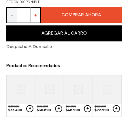
STOCK DISPONIBLE
9
.
packs
10
.
vino
COMPRAR AHORA
－
＋
AGREGAR AL CARRO
Despacho A Domicilio
Productos Recomendados
$
39
.
590
$
39
.
090
$
61
.
990
$
92
.
990
+
+
+
+
$
33
.
490
$
30
.
890
$
48
.
990
$
72
.
990
$
9
+
$
7