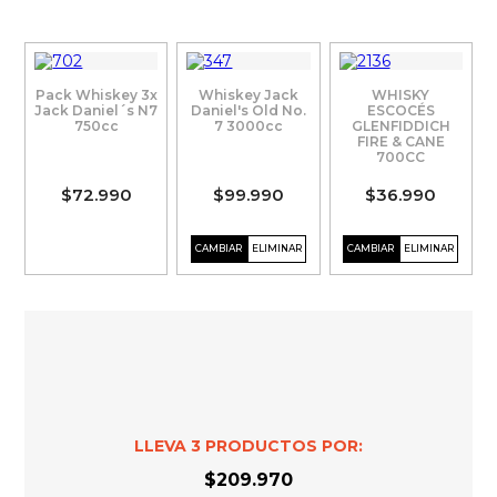
Pack Whiskey 3x
Whiskey Jack
WHISKY
Jack Daniel´s N7
Daniel's Old No.
ESCOCÉS
750cc
7 3000cc
GLENFIDDICH
FIRE & CANE
700CC
$72.990
$99.990
$36.990
LLEVA
3
PRODUCTOS POR:
$209.970