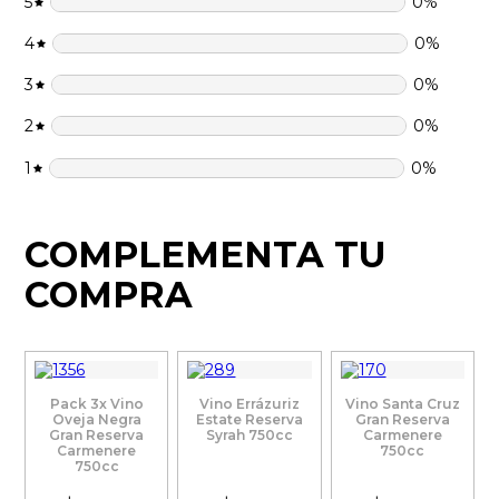
5
0
%
4
0
%
3
0
%
2
0
%
1
0
%
COMPLEMENTA TU
COMPRA
Pack 3x Vino
Vino Errázuriz
Vino Santa Cruz
Oveja Negra
Estate Reserva
Gran Reserva
Gran Reserva
Syrah 750cc
Carmenere
Carmenere
750cc
750cc