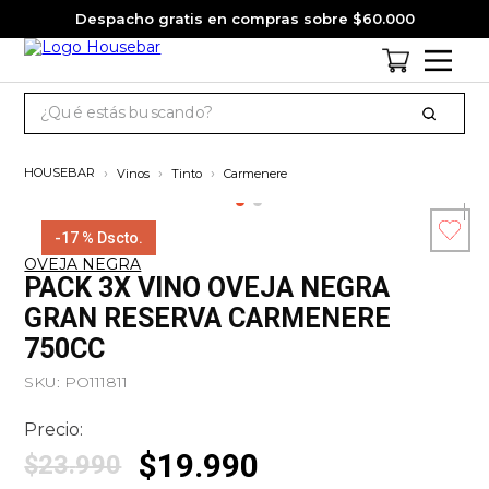
Despacho gratis en compras sobre $60.000
¿Qué estás buscando?
TÉRMINOS MÁS BUSCADOS
Vinos
Tinto
Carmenere
1
.
cervezas
2
.
jagermeister
-
17 %
Dscto.
OVEJA NEGRA
3
.
pack
Esc
PACK 3X VINO OVEJA NEGRA
co
4
.
gin
GRAN RESERVA CARMENERE
750CC
5
.
jack daniels
SKU
:
PO111811
6
.
miniatura
7
.
whisky
Precio:
$
19
.
990
8
.
ron
$
23
.
990