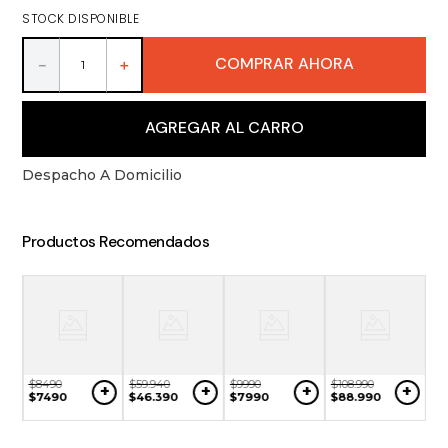
9
.
packs
STOCK DISPONIBLE
10
.
miniaturas
COMPRAR AHORA
－
＋
AGREGAR AL CARRO
Despacho A Domicilio
Productos Recomendados
$
8490
$
59
.
940
$
9990
$
108
.
990
+
+
+
+
$
7490
$
46
.
390
$
7990
$
88
.
990
$
8
+
$
7