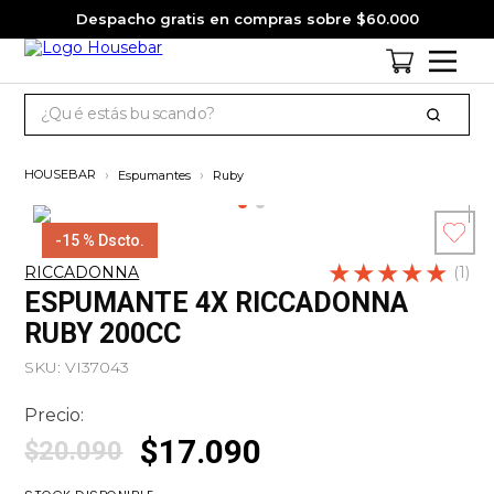
Despacho gratis en compras sobre $60.000
¿Qué estás buscando?
TÉRMINOS MÁS BUSCADOS
Espumantes
Ruby
1
.
cervezas
2
.
jack daniels
-
15 %
Dscto.
★
Escribe un
★
★
★
★
3
.
jagermeister
RICCADONNA
(
1
)
comentario
ESPUMANTE 4X RICCADONNA
4
.
pack
RUBY 200CC
5
.
miniatura
SKU
:
VI37043
6
.
gin
Precio:
7
.
whisky
$
17
.
090
$
20
.
090
8
.
ron