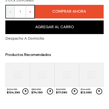
STOCK DISPONIBLE
9
.
packs
10
.
miniaturas
COMPRAR AHORA
－
＋
AGREGAR AL CARRO
Despacho A Domicilio
Productos Recomendados
$
122
.
190
$
82
.
590
$
20
.
090
$
14
.
490
+
+
+
+
$
104
.
390
$
74
.
190
$
17
.
090
$
13
.
090