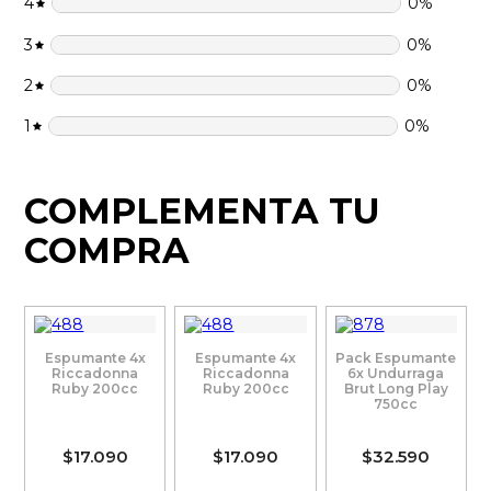
4
0
%
3
0
%
2
0
%
1
0
%
COMPLEMENTA TU
COMPRA
Espumante 4x
Espumante 4x
Pack Espumante
Riccadonna
Riccadonna
6x Undurraga
Ruby 200cc
Ruby 200cc
Brut Long Play
750cc
$17.090
$17.090
$32.590