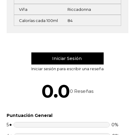
Viña
Riccadonna
Calorías cada 100ml
84
0.0
0
Reseñas
Puntuación General
5
0
%