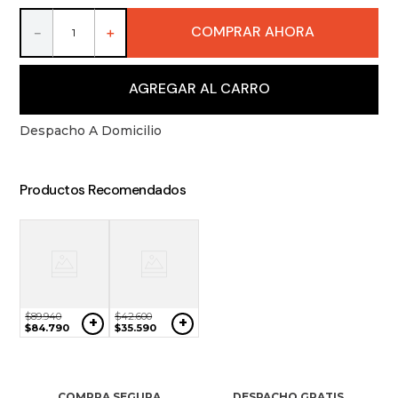
9
.
packs
COMPRAR AHORA
－
＋
10
.
miniaturas
AGREGAR AL CARRO
Despacho A Domicilio
Productos Recomendados
$
89
.
940
$
42
.
600
+
+
$
84
.
790
$
35
.
590
COMPRA SEGURA
DESPACHO GRATIS