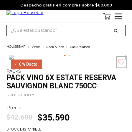
Despacho gratis en compras sobre $60.000
¿Qué estás buscando?
TÉRMINOS MÁS BUSCADOS
Vinos
Pack Vinos
Pack Blanco
1
.
cervezas
2
.
jack daniels
-
16 %
Dscto.
PACKS
3
.
jagermeister
Esc
PACK VINO 6X ESTATE RESERVA
co
4
.
pack
SAUVIGNON BLANC 750CC
5
.
miniatura
SKU
:
PE10079
6
.
gin
Precio:
7
.
whisky
$
35
.
590
$
42
.
600
8
.
ron
STOCK DISPONIBLE