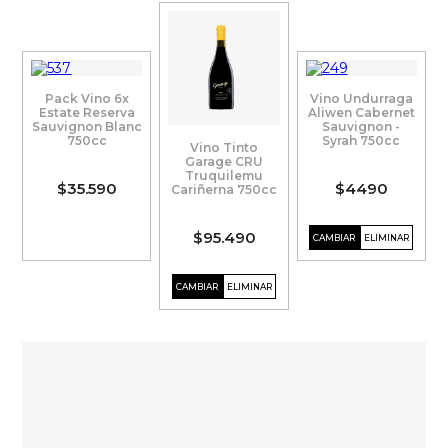
Pack Vino 6x
Vino Undurraga
Estate Reserva
Aliwen Cabernet
Sauvignon Blanc
Sauvignon -
750cc
Syrah 750cc
Vino Tinto
Garage CRU
Truquilemu
$35.590
$4490
Cariñerna 750cc
$95.490