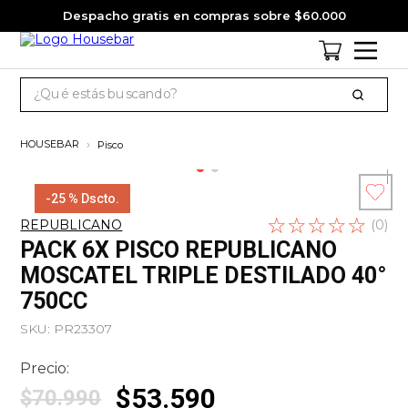
Despacho gratis en compras sobre $60.000
¿Qué estás buscando?
TÉRMINOS MÁS BUSCADOS
Pisco
1
.
cervezas
2
.
jagermeister
-
25 %
Dscto.
☆
Escribe un
☆
☆
☆
☆
3
.
pack
REPUBLICANO
(
0
)
comentario
PACK 6X PISCO REPUBLICANO
4
.
gin
MOSCATEL TRIPLE DESTILADO 40°
5
.
jack daniels
750CC
6
.
miniatura
SKU
:
PR23307
7
.
whisky
Precio:
8
.
ron
$
53
.
590
$
70
.
990