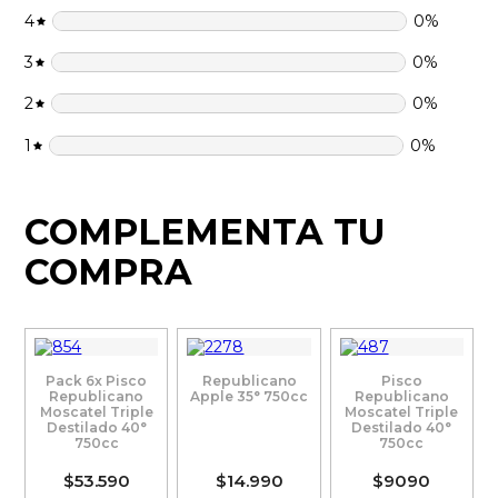
4
0
%
3
0
%
2
0
%
1
0
%
COMPLEMENTA TU
COMPRA
Pack 6x Pisco
Republicano
Pisco
Republicano
Apple 35° 750cc
Republicano
Moscatel Triple
Moscatel Triple
Destilado 40°
Destilado 40°
750cc
750cc
$53.590
$14.990
$9090