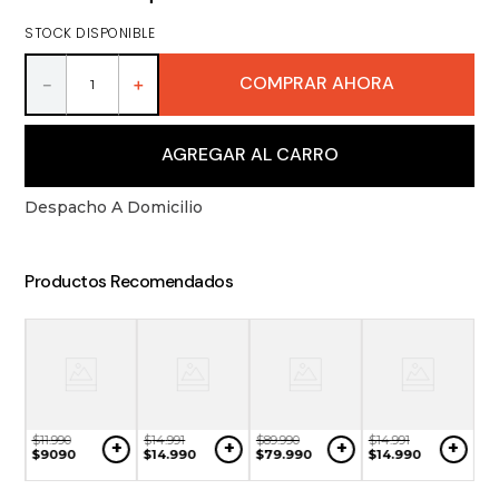
9
.
packs
STOCK DISPONIBLE
10
.
miniaturas
COMPRAR AHORA
－
＋
AGREGAR AL CARRO
Despacho A Domicilio
Productos Recomendados
$
11
.
990
$
14
.
991
$
89
.
990
$
14
.
991
+
+
+
+
$
9090
$
14
.
990
$
79
.
990
$
14
.
990
$
2
+
$
1