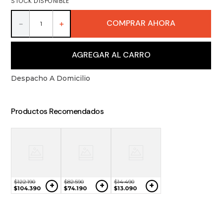
STOCK DISPONIBLE
9
.
packs
10
.
vino
COMPRAR AHORA
－
＋
AGREGAR AL CARRO
Despacho A Domicilio
Productos Recomendados
$
122
.
190
$
82
.
590
$
14
.
490
+
+
+
$
104
.
390
$
74
.
190
$
13
.
090