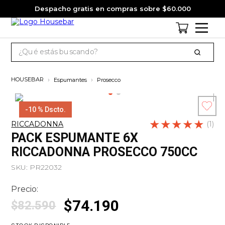
Despacho gratis en compras sobre $60.000
¿Qué estás buscando?
TÉRMINOS MÁS BUSCADOS
Espumantes
Prosecco
1
.
cervezas
2
.
pack
-
10 %
Dscto.
★
Escribe un
★
★
★
★
3
.
gin
RICCADONNA
(
1
)
comentario
PACK ESPUMANTE 6X
4
.
jagermeister
RICCADONNA PROSECCO 750CC
5
.
miniatura
SKU
:
PR22032
6
.
jack daniels
Precio:
7
.
whisky
$
74
.
190
$
82
.
590
8
.
ron