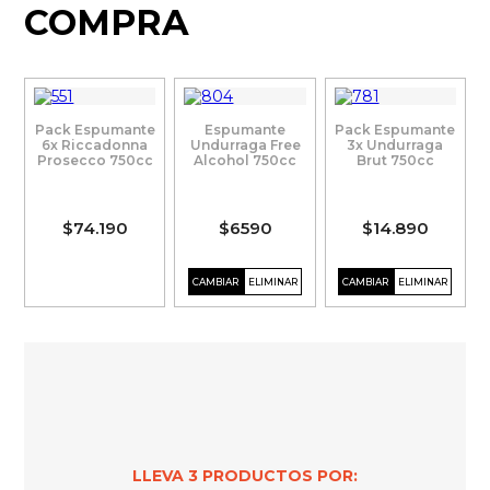
COMPRA
Pack Espumante
Espumante
Pack Espumante
6x Riccadonna
Undurraga Free
3x Undurraga
Prosecco 750cc
Alcohol 750cc
Brut 750cc
$74.190
$6590
$14.890
LLEVA
3
PRODUCTOS POR: