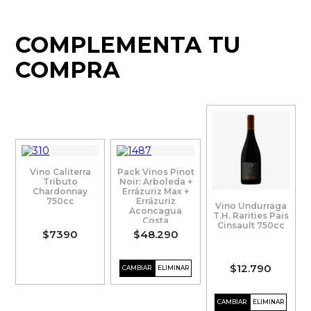
COMPLEMENTA TU
COMPRA
Vino Caliterra
Pack Vinos Pinot
Tributo
Noir: Arboleda +
Chardonnay
Errázuriz Max +
750cc
Errázuriz
Vino Undurraga
Aconcagua
T.H. Rarities Pais
Costa
Cinsault 750cc
$7390
$48.290
$12.790