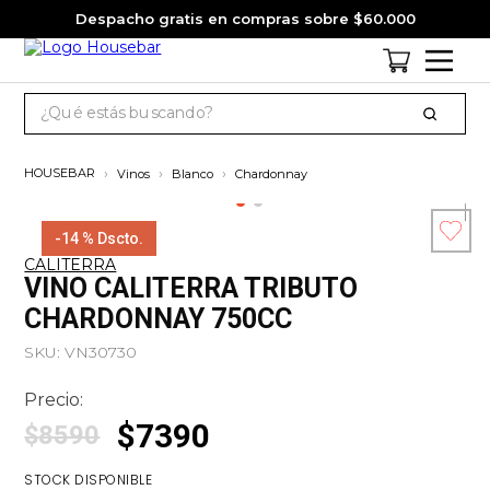
Despacho gratis en compras sobre $60.000
¿Qué estás buscando?
TÉRMINOS MÁS BUSCADOS
Vinos
Blanco
Chardonnay
1
.
cervezas
2
.
jack daniels
-
14 %
Dscto.
CALITERRA
3
.
jagermeister
Esc
VINO CALITERRA TRIBUTO
co
4
.
pack
CHARDONNAY 750CC
5
.
miniatura
SKU
:
VN30730
6
.
gin
Precio:
7
.
whisky
$
7390
$
8590
8
.
ron
STOCK DISPONIBLE