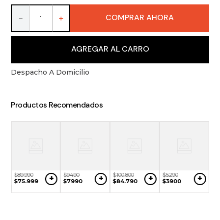
9
.
packs
COMPRAR AHORA
－
＋
10
.
miniaturas
AGREGAR AL CARRO
Despacho A Domicilio
Productos Recomendados
$
89
.
990
$
9490
$
100
.
800
$
5290
+
+
+
+
NO
$
75
.
999
$
7990
$
84
.
790
$
3900
$
6
ONIBLE
$
5