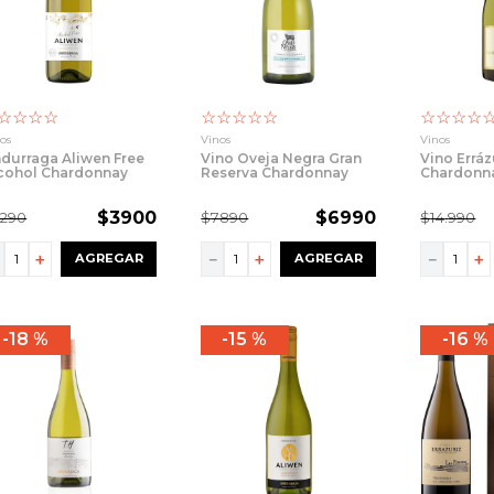
☆
☆
☆
☆
☆
☆
☆
☆
☆
☆
☆
☆
☆
os
Vinos
Vinos
durraga Aliwen Free
Vino Oveja Negra Gran
Vino Erráz
cohol Chardonnay
Reserva Chardonnay
Chardonn
750cc
$
3900
$
6990
5290
$
7890
$
14
.
990
－
＋
－
＋
－
＋
AGREGAR
AGREGAR
18 %
15 %
16 %