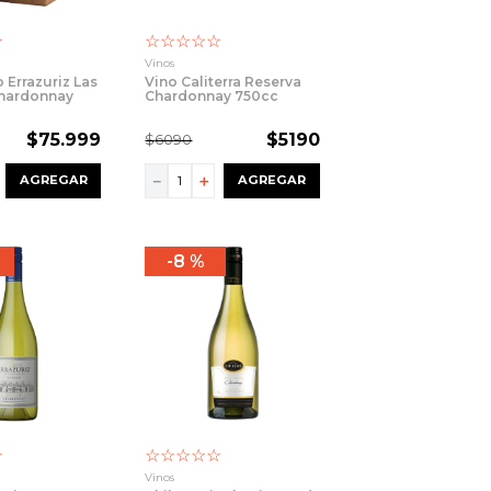
☆
☆
☆
☆
☆
☆
Vinos
 Errazuriz Las
Vino Caliterra Reserva
Chardonnay
Chardonnay 750cc
cc
$
75
.
999
$
5190
$
6090
－
＋
AGREGAR
AGREGAR
8 %
☆
☆
☆
☆
☆
☆
Vinos