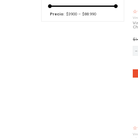
☆
$3900
–
$88.990
Vin
Vi
Ch
75
$
1
☆
Vin