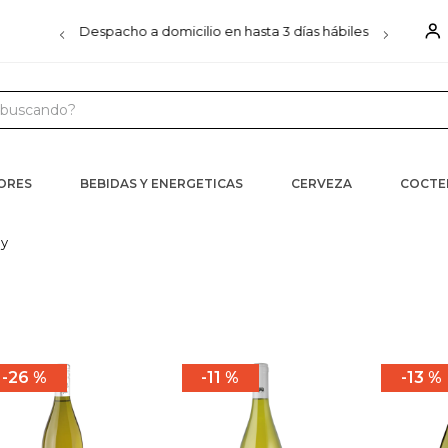
00
Despacho a domicilio en hasta 3 días hábiles
D
uscando?
 MÁS BUSCADOS
s
CORES
BEBIDAS Y ENERGETICAS
CERVEZA
COCTE
iels
ay
ister
ra
26 %
11 %
13 %