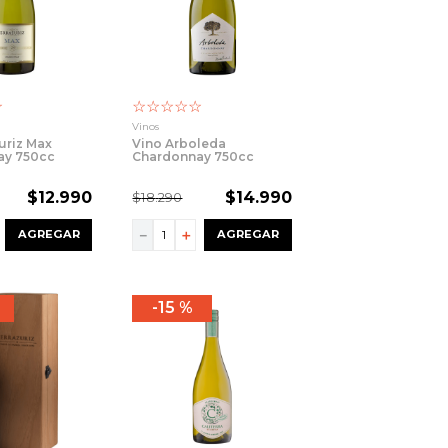
☆
☆
☆
☆
☆
☆
Vinos
uriz Max
Vino Arboleda
ay 750cc
Chardonnay 750cc
$
12
.
990
$
14
.
990
$
18
.
290
－
＋
AGREGAR
AGREGAR
15 %