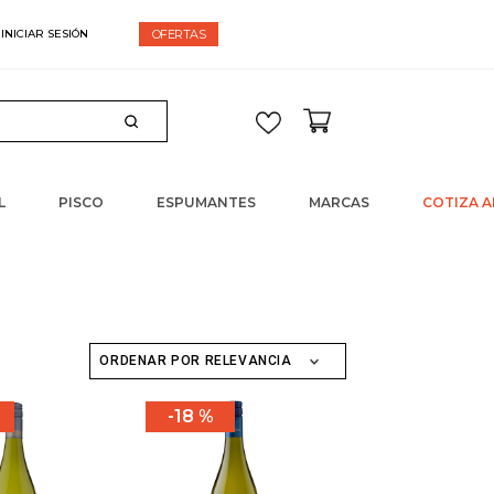
espacho gratis en compras sobre $60.000
OFERTAS
L
PISCO
ESPUMANTES
MARCAS
COTIZA A
ORDENAR POR
RELEVANCIA
18 %