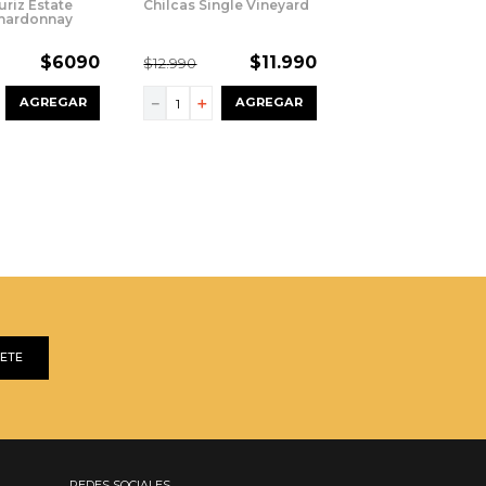
uriz Estate
Chilcas Single Vineyard
Chardonnay
$
6090
$
11
.
990
$
12
.
990
－
＋
AGREGAR
AGREGAR
BETE
REDES SOCIALES