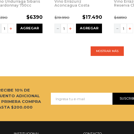
no Undurraga Sibaris
Vino Errázuriz
Vino Erráz
ardonnay 750cc
Aconcagua Costa
Reserva 
Chardonnay 750cc
750cc
$
6390
$
17
.
490
7390
$
19
.
990
$
6890
－
＋
－
＋
－
＋
AGREGAR
AGREGAR
MOSTRAR MÁS
RECIBE 10% DE
UENTO ADICIONAL
SUSCRI
U PRIMERA COMPRA
ASTA $200.000
INSTITUCIONAL
CONTACTO