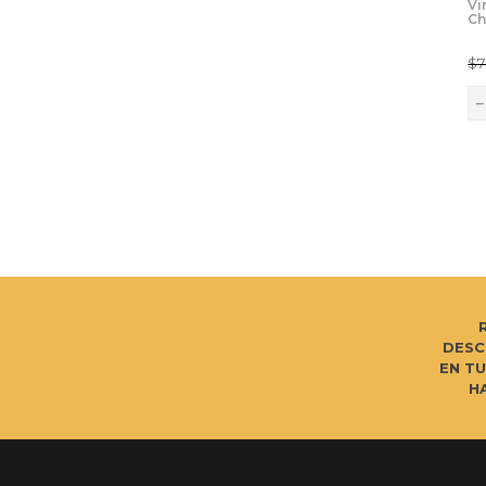
Vi
Ch
$
DESC
EN T
H