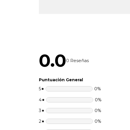
0.0
0
Reseñas
Puntuación General
5
0
%
4
0
%
3
0
%
2
0
%