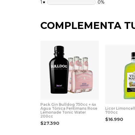
1
0
%
COMPLEMENTA T
Pack Gin Bulldog 750cc + 4x
Agua Tónica Fentimans Rose
Licor Limoncel
Lemonade Tonic Water
700cc
200cc
$16.990
$27.390