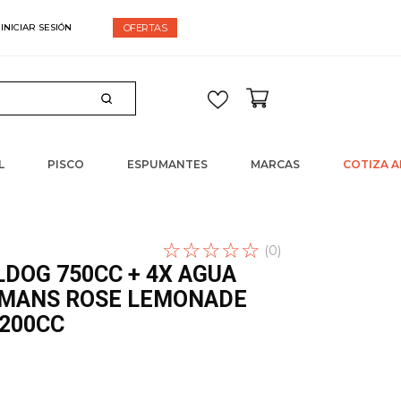
espacho gratis en compras sobre $60.000
OFERTAS
L
PISCO
ESPUMANTES
MARCAS
COTIZA A
☆
Escribe un
☆
☆
☆
☆
(
0
)
comentario
LDOG 750CC + 4X AGUA
IMANS ROSE LEMONADE
 200CC