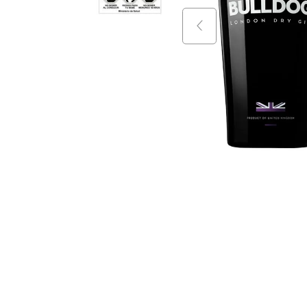
9
.
vino
10
.
packs
$
47
.
$
39
.
$
42
.
990
+
$
33
.
090