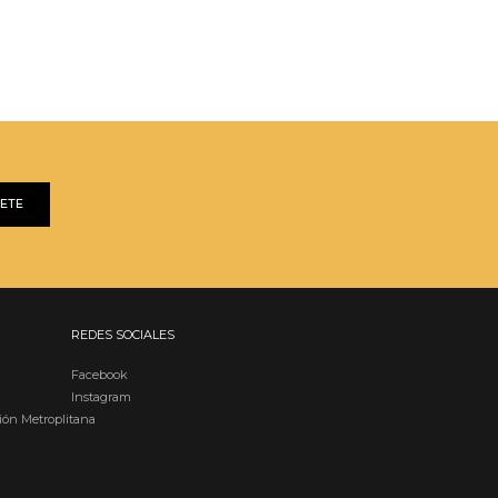
BETE
REDES SOCIALES
Facebook
Instagram
ión Metroplitana