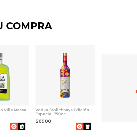
U COMPRA
lo Villa Massa
Vodka Stolichnaya Edición
Especial 750cc
$6900