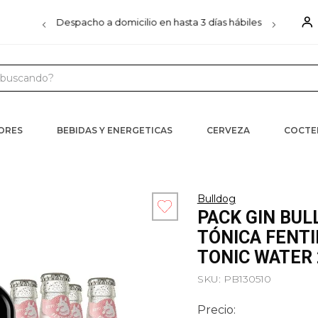
00
Despacho a domicilio en hasta 3 días hábiles
D
uscando?
 MÁS BUSCADOS
s
CORES
BEBIDAS Y ENERGETICAS
CERVEZA
COCTE
iels
ister
Bulldog
PACK GIN BUL
ra
TÓNICA FENT
TONIC WATER
SKU
:
PB130510
Precio: