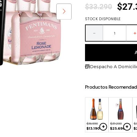
$
27
.
$
33
.
290
STOCK DISPONIBLE
－
Despacho A Domicili
Productos Recomendad
990
$
55
.
990
$
34
.
490
$
33
.
290
+
+
+
+
990
$
45
.
290
$
28
.
390
$
27
.
390
$
16
.
590
$
31
.
200
$
+
+
$
13
.
190
$
25
.
690
$