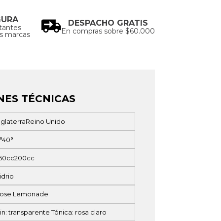
GURA
DESPACHO GRATIS
tantes
En compras sobre $60.000
as marcas
NES TÉCNICAS
nglaterra
Reino Unido
°
40°
50cc
200cc
idrio
ose Lemonade
in: transparente Tónica: rosa claro