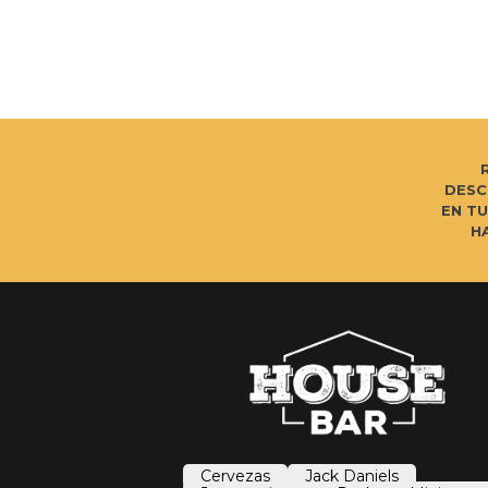
DESC
EN T
H
Cervezas
Jack Daniels