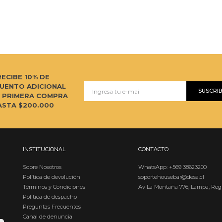
RECIBE 10% DE
UENTO ADICIONAL
SUSCRI
U PRIMERA COMPRA
ASTA $200.000
INSTITUCIONAL
CONTACTO
Sobre Nosotros
WhatsApp: +569 38623200
Política de devolución
soportehousebar@desa.cl
Términos y Condiciones
Av La Montaña 776, Lampa, Reg
Política de despacho
Preguntas Frecuentes
Canal de denuncia