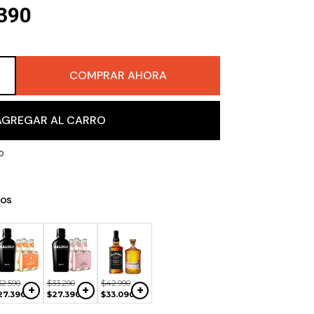
390
COMPRAR AHORA
＋
AGREGAR AL CARRO
o
os
$
47
.
990
$
55
.
990
$
34
.
490
+
+
+
$
39
.
990
$
45
.
290
$
28
.
390
32
.
590
$
33
.
290
$
42
.
990
+
+
+
27
.
390
$
27
.
390
$
33
.
090