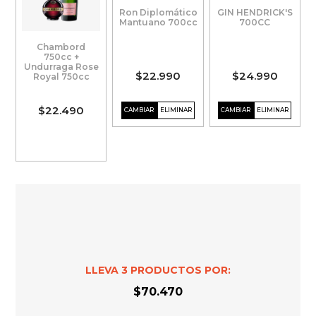
Ron Diplomático
GIN HENDRICK'S
Mantuano 700cc
700CC
Chambord
750cc +
Undurraga Rose
$22.990
$24.990
Royal 750cc
$22.490
LLEVA
3
PRODUCTOS POR:
$70.470