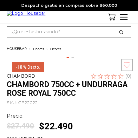
Despacho gratis en compras sobre $60.000
¿Qué estás buscando?
TÉRMINOS MÁS BUSCADOS
Licores
Licores
1
.
cervezas
2
.
jagermeister
-
18 %
Dscto.
☆
Escribe un
☆
☆
☆
☆
3
.
pack
CHAMBORD
(
0
)
comentario
CHAMBORD 750CC + UNDURRAGA
4
.
gin
ROSE ROYAL 750CC
5
.
jack daniels
SKU
:
CB22022
6
.
miniatura
Precio:
7
.
whisky
$
22
.
490
$
27
.
490
8
.
ron