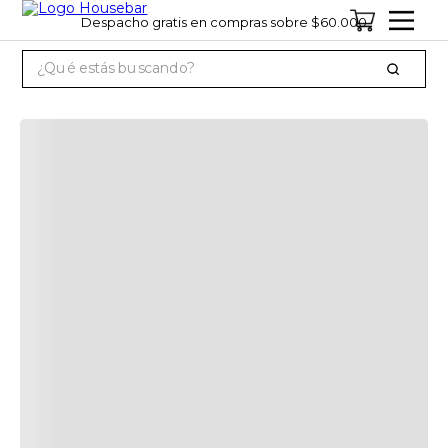
Despacho gratis en compras sobre $60.000
¿Qué estás buscando?
TÉRMINOS MÁS BUSCADOS
1
.
cervezas
2
.
jagermeister
3
.
jack daniels
4
.
miniatura
5
.
pack
6
.
gin
7
.
whisky
8
.
ron
9
.
vino