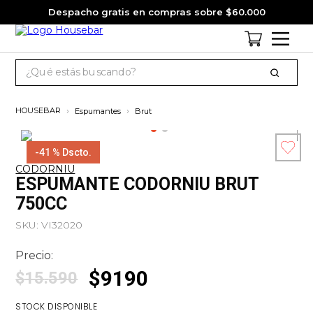
Despacho gratis en compras sobre $60.000
¿Qué estás buscando?
TÉRMINOS MÁS BUSCADOS
Espumantes
Brut
1
.
cervezas
2
.
jack daniels
-
41 %
Dscto.
CODORNIU
3
.
jagermeister
Esc
ESPUMANTE CODORNIU BRUT
co
4
.
pack
750CC
5
.
miniatura
SKU
:
VI32020
6
.
gin
Precio:
7
.
whisky
$
9190
$
15
.
590
8
.
ron
STOCK DISPONIBLE