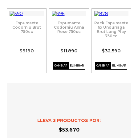
Espumante
Espumante
Pack Espumante
Codorniu Brut
Codorniu Anna
6x Undurraga
750cc
Rose 750cc
Brut Long Play
750cc
$9190
$11.890
$32.590
LLEVA
3
PRODUCTOS POR:
$53.670