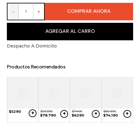
9
.
packs
COMPRAR AHORA
－
＋
10
.
miniaturas
AGREGAR AL CARRO
Despacho A Domicilio
Productos Recomendados
$
93
.
590
$
7490
$
82
.
590
$
5290
+
+
+
+
$
78
.
790
$
6290
$
74
.
190
$
2
+
$
1