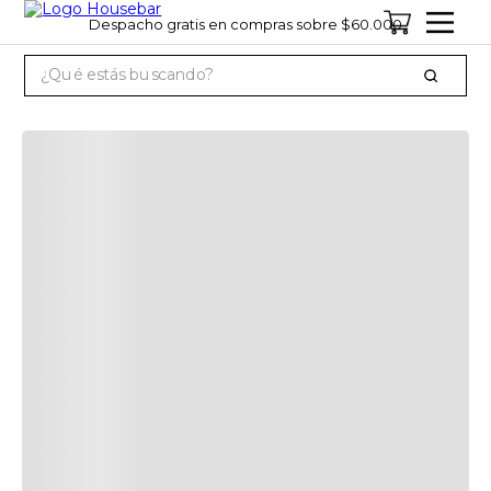
Despacho gratis en compras sobre $60.000
¿Qué estás buscando?
TÉRMINOS MÁS BUSCADOS
1
.
cervezas
2
.
jack daniels
3
.
jagermeister
4
.
pack
5
.
miniatura
6
.
gin
7
.
whisky
8
.
ron
9
.
vino