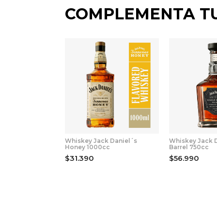
COMPLEMENTA T
Whiskey Jack Daniel´s
Whiskey Jack D
Honey 1000cc
Barrel 750cc
$31.390
$56.990