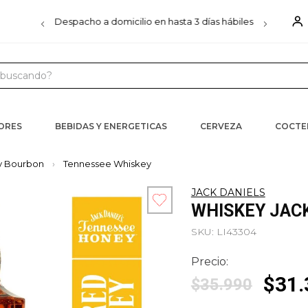
00
Despacho a domicilio en hasta 3 días hábiles
D
uscando?
 MÁS BUSCADOS
s
CORES
BEBIDAS Y ENERGETICAS
CERVEZA
COCTE
ister
y Bourbon
Tennessee Whiskey
JACK DANIELS
WHISKEY JACK
iels
SKU
:
LI43304
ra
Precio:
$
31
.
$
35
.
990