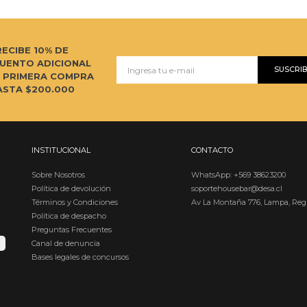
RECIBE 10% DE
UENTO ADICIONAL
SUSCRI
U PRIMERA COMPRA
ASTA $200.000
INSTITUCIONAL
CONTACTO
Sobre Nosotros
WhatsApp: +569 38623200
Política de devolución
soportehousebar@desa.cl
Términos y Condiciones
Av La Montaña 776, Lampa, Reg
Política de despacho
Preguntas Frecuentes
Canal de denuncia
Bases legales de concursos