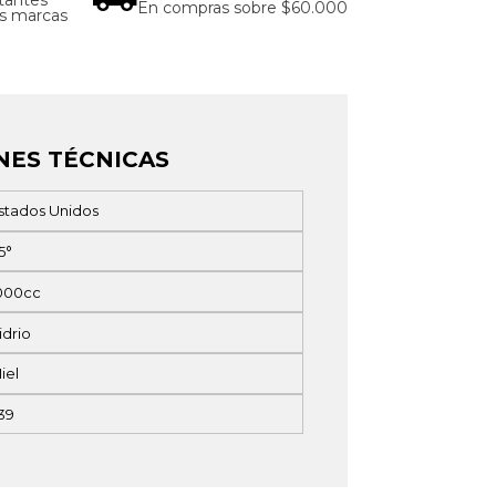
En compras sobre $60.000
as marcas
NES TÉCNICAS
stados Unidos
5°
000cc
idrio
iel
39