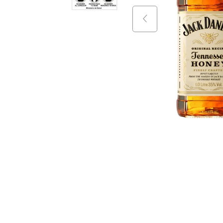
9
.
packs
10
.
miniatu
$
123
.
$
98
.
$
30
.
951
+
$
29
.
990