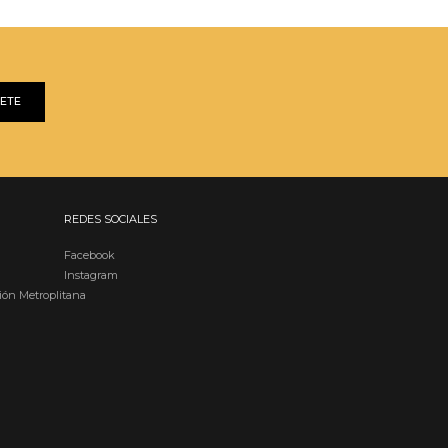
BETE
REDES SOCIALES
Facebook
Instagram
ión Metroplitana