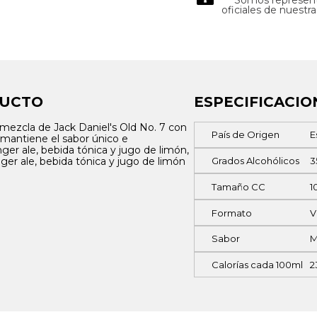
oficiales de nuestr
DUCTO
ESPECIFICACIO
mezcla de Jack Daniel's Old No. 7 con
País de Origen
E
e mantiene el sabor único e
ger ale, bebida tónica y jugo de limón,
inger ale, bebida tónica y jugo de limón
Grados Alcohólicos
3
Tamaño CC
1
Formato
V
Sabor
M
Calorías cada 100ml
2