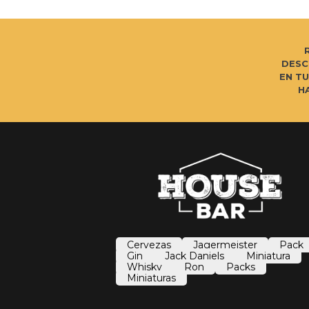
DESC
EN T
H
Cervezas
Jagermeister
Pack
Gin
Jack Daniels
Miniatura
Whisky
Ron
Packs
Miniaturas