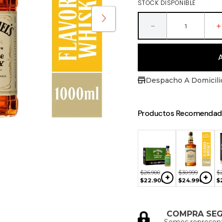
STOCK DISPONIBLE
ras
－
Despacho A Domicili
Productos Recomendad
999
$
30
.
999
$
21
.
000
$
30
.
999
+
+
+
+
990
$
24
.
990
$
17
.
890
$
24
.
990
$
26
.
900
$
30
.
999
$
+
+
$
22
.
900
$
24
.
990
$
COMPRA SE
Somos represen