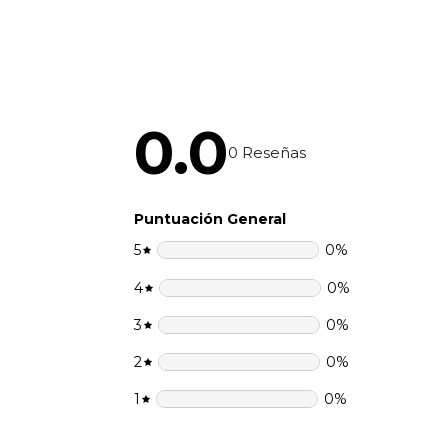
0.0
0
Reseñas
Puntuación General
5
0
%
4
0
%
3
0
%
2
0
%
1
0
%