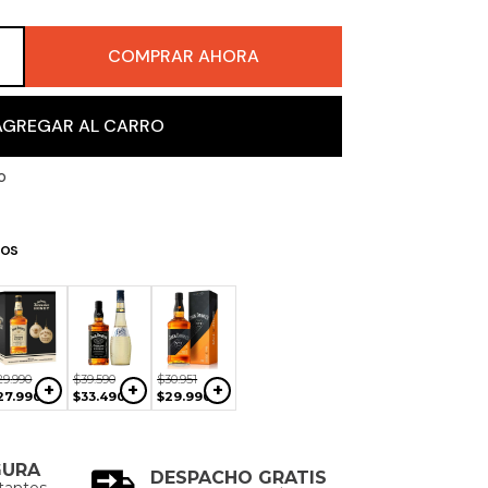
COMPRAR AHORA
＋
AGREGAR AL CARRO
o
os
$
123
.
999
$
30
.
999
$
21
.
000
+
+
+
$
98
.
990
$
24
.
990
$
17
.
890
29
.
990
$
39
.
590
$
30
.
951
+
+
+
27
.
990
$
33
.
490
$
29
.
990
GURA
DESPACHO GRATIS
tantes