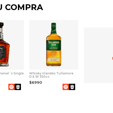
U COMPRA
aniel´s Single
Whisky Irlandés Tullamore
D.E.W 350cc
$6990