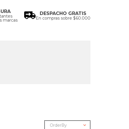
GURA
DESPACHO GRATIS
tantes
En compras sobre $60.000
as marcas
OrderBy