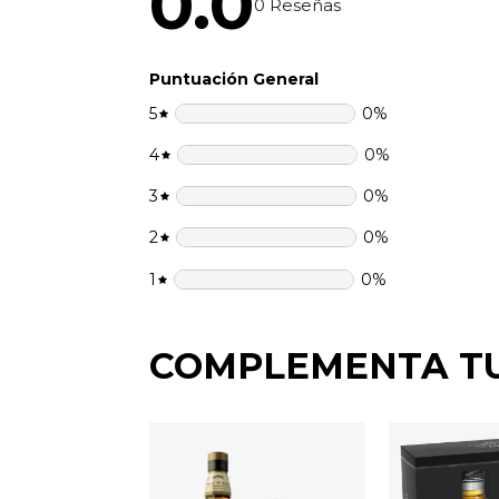
0.0
0
Reseñas
Puntuación General
5
0
%
4
0
%
3
0
%
2
0
%
1
0
%
COMPLEMENTA T