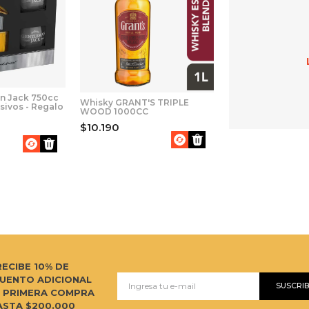
n Jack 750cc
Whisky GRANT'S TRIPLE
usivos - Regalo
WOOD 1000CC
$10.190
RECIBE 10% DE
UENTO ADICIONAL
SUSCRI
U PRIMERA COMPRA
ASTA $200.000