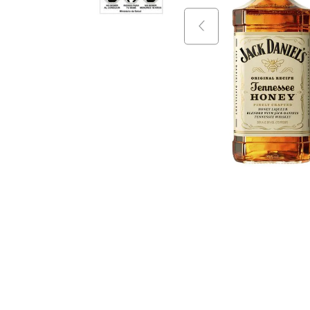
9
.
packs
10
.
miniatu
$
30
.
9
$
24
.
$
92
.
990
+
$
72
.
990