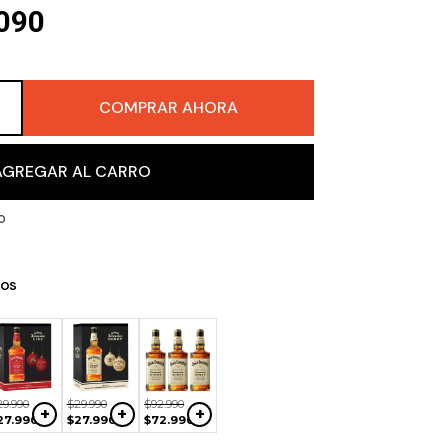
090
COMPRAR AHORA
＋
AGREGAR AL CARRO
o
os
$
30
.
999
$
69
.
990
$
40
.
000
+
+
+
$
24
.
990
$
56
.
990
$
34
.
990
29
.
990
$
29
.
990
$
92
.
990
+
+
+
27
.
990
$
27
.
990
$
72
.
990