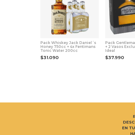
Pack Whiskey Jack Daniel´s
Pack Gentlema
Honey 750cc + 4x Fentimans
+ 2 Vasos Excl
Tonic Water 200cc
Ideal
$31.090
$37.990
DESC
EN T
H