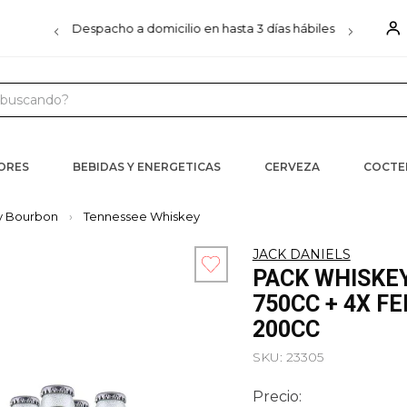
00
Despacho a domicilio en hasta 3 días hábiles
D
uscando?
 MÁS BUSCADOS
s
CORES
BEBIDAS Y ENERGETICAS
CERVEZA
COCTE
ister
y Bourbon
Tennessee Whiskey
JACK DANIELS
PACK WHISKEY
iels
750CC + 4X F
ra
200CC
SKU
:
23305
Precio: