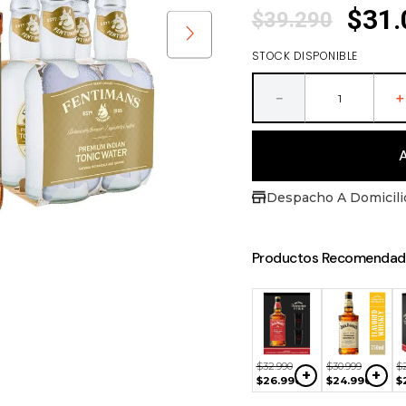
$
31
.
$
39
.
290
ras
STOCK DISPONIBLE
－
Despacho A Domicili
Productos Recomendad
NO
99
$
69
.
990
$
40
.
000
+
+
+
DISPONIBLE
990
$
56
.
990
$
34
.
990
$
32
.
990
$
30
.
999
$
+
+
$
26
.
990
$
24
.
990
$