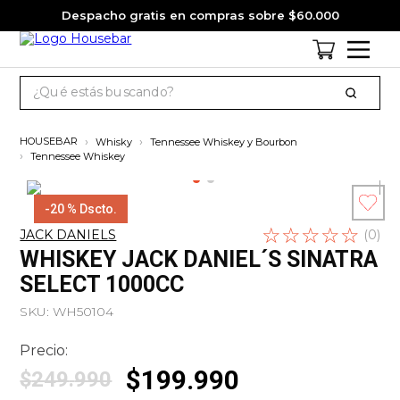
Despacho gratis en compras sobre $60.000
¿Qué estás buscando?
TÉRMINOS MÁS BUSCADOS
Whisky
Tennessee Whiskey y Bourbon
1
.
cervezas
Tennessee Whiskey
2
.
jack daniels
-
20 %
Dscto.
3
.
jagermeister
☆
Escribe un
☆
☆
☆
☆
JACK DANIELS
(
0
)
comentario
4
.
pack
WHISKEY JACK DANIEL´S SINATRA
SELECT 1000CC
5
.
miniatura
SKU
:
WH50104
6
.
gin
7
.
whisky
Precio:
$
199
.
990
$
249
.
990
8
.
ron