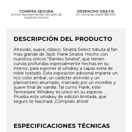
COMPRA SEGURA
DESPACHO GRATIS
Somos representantes oficiales de
En compras sobre $60.000
nuestras marcas
DESCRIPCIÓN DEL PRODUCTO
Atrevido, suave, clásico. Sinatra Select tributa al fan
más grande de Jack: Frank Sinatra. Hecho con
nuestros únicos "Barriles Sinatra", que tienen
curvas profundas especialmente hechas en su
interior, para exponer al whiskey a capas extra de
roble tostado. Esta exposición adicional imparte un
rico color ámbar, un carácter atrevido y un
plancentero ahumado, marcado por un increíble y
suave final de vainilla. Tal como Frank, este
Tennessee Whiskey es único en su especie.
Prueba este whiskey de edición limitada, que
seguro te fascinará. ¡Cómpralo ahora!
ESPECIFICACIONES TÉCNICAS