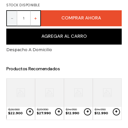
9
.
packs
STOCK DISPONIBLE
10
.
miniaturas
COMPRAR AHORA
－
＋
AGREGAR AL CARRO
Despacho A Domicilio
Productos Recomendados
$
26
.
900
$
29
.
990
$
14
.
990
$
14
.
990
+
+
+
+
NO
$
22
.
900
$
27
.
990
$
12
.
990
$
12
.
990
$
3
ONIBLE
$
2