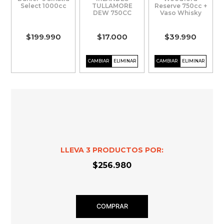
Select 1000cc
TULLAMORE
Reserve 750cc +
DEW 750CC
Vaso Whisky
$199.990
$17.000
$39.990
LLEVA
3
PRODUCTOS POR:
$256.980
COMPRAR