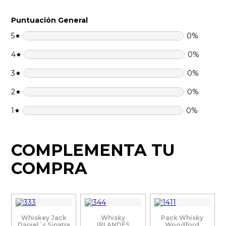
Puntuación General
5
0
%
4
0
%
3
0
%
2
0
%
1
0
%
COMPLEMENTA TU
COMPRA
Whiskey Jack
Whisky
Pack Whisky
Daniel´s Sinatra
IRLANDÉS
Woodford