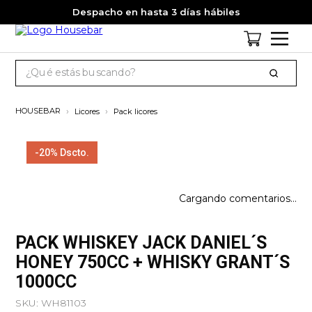
Despacho en hasta 3 días hábiles
Licores
Pack licores
-
20%
Dscto.
Cargando comentarios…
Escribe un comentario
PACK WHISKEY JACK DANIEL´S
HONEY 750CC + WHISKY GRANT´S
1000CC
SKU
:
WH81103