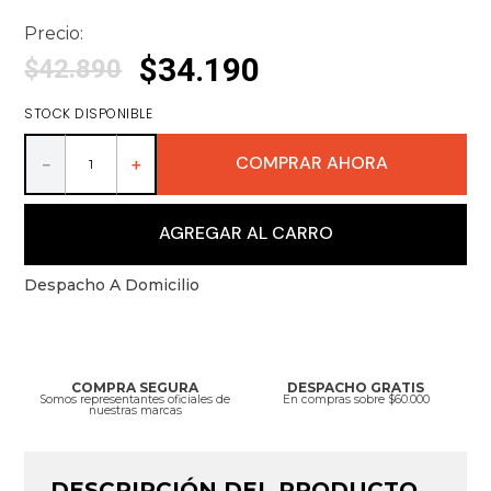
Precio:
$
34
.
190
$
42
.
890
STOCK DISPONIBLE
COMPRAR AHORA
－
＋
AGREGAR AL CARRO
Despacho A Domicilio
COMPRA SEGURA
DESPACHO GRATIS
Somos representantes oficiales de
En compras sobre $60.000
nuestras marcas
DESCRIPCIÓN DEL PRODUCTO