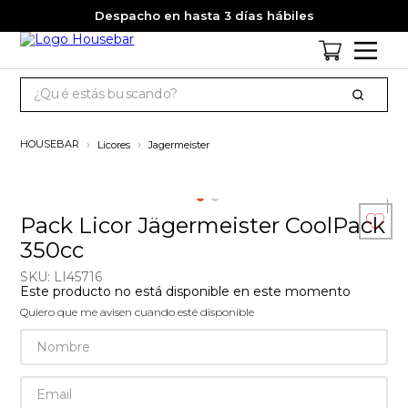
Despacho en hasta 3 días hábiles
¿Qué estás buscando?
TÉRMINOS MÁS BUSCADOS
Licores
Jagermeister
1
.
cervezas
2
.
pack
Pack Licor Jägermeister CoolPack
3
.
gin
350cc
4
.
jagermeister
SKU
:
LI45716
5
.
miniatura
Este producto no está disponible en este momento
Quiero que me avisen cuando esté disponible
6
.
jack daniels
7
.
whisky
8
.
ron