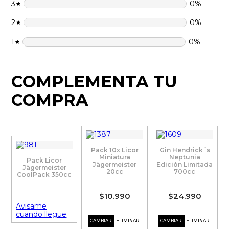
3
0
%
2
0
%
1
0
%
COMPLEMENTA TU
COMPRA
Pack 10x Licor
Gin Hendrick´s
Miniatura
Neptunia
Pack Licor
Jägermeister
Edición Limitada
Jägermeister
20cc
700cc
CoolPack 350cc
$10.990
$24.990
Avisame
cuando llegue