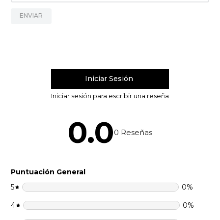
9
.
packs
ENVIAR
10
.
vino
0.0
0
Reseñas
Puntuación General
5
0
%
4
0
%