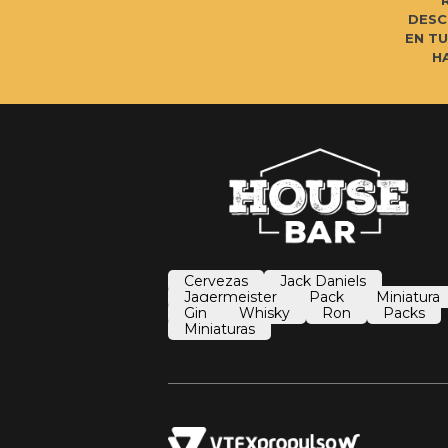
DESC
EN T
H
Cervezas
Jack Daniels
Jagermeister
Pack
Miniatura
Gin
Whisky
Ron
Packs
Miniaturas