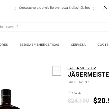
00
Despacho a domicilio en hasta 3 días hábiles
D
uscando?
 MÁS BUSCADOS
s
CORES
BEBIDAS Y ENERGETICAS
CERVEZA
COCTE
iels
ister
JAGERMEISTER
JÄGERMEISTE
ra
SKU
:
LI45717
Precio:
$
20
.
$
24
.
190