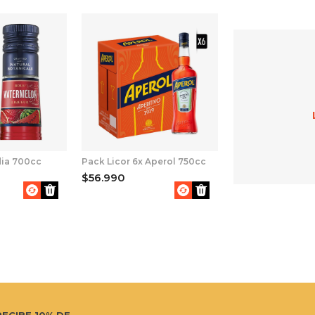
dia 700cc
Pack Licor 6x Aperol 750cc
$56.990
RECIBE 10% DE