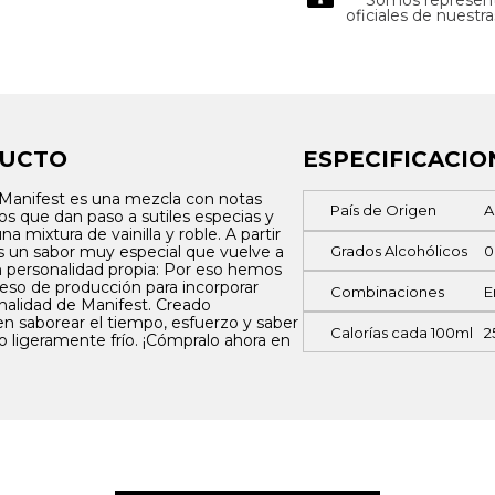
oficiales de nuestr
DUCTO
ESPECIFICACIO
 Manifest es una mezcla con notas
País de Origen
A
os que dan paso a sutiles especias y
mixtura de vainilla y roble. A partir
os un sabor muy especial que vuelve a
Grados Alcohólicos
0
n personalidad propia: Por eso hemos
so de producción para incorporar
Combinaciones
E
onalidad de Manifest. Creado
n saborear el tiempo, esfuerzo y saber
Calorías cada 100ml
2
lo ligeramente frío. ¡Cómpralo ahora en