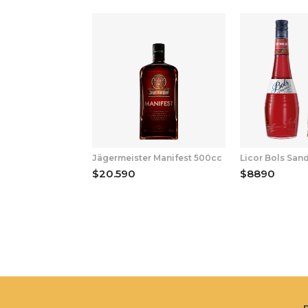
Jägermeister Manifest 500cc
Licor Bols San
$20.590
$8890