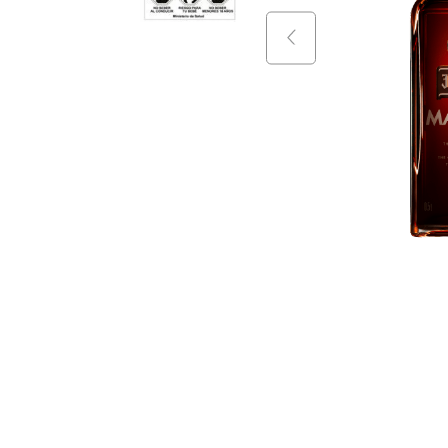
9
.
packs
10
.
miniatu
$
41
.
9
$
34
.
$
18
.
990
+
$
15
.
990