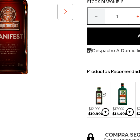
STOCK DISPONIBLE
ras
－
Despacho A Domicili
Productos Recomendad
NO
NO
90
$
33
.
590
+
+
DISPONIBLE
DISPONIBLE
890
$
28
.
590
$
12
.
990
$
17
.
000
$
+
+
$
10
.
990
$
14
.
490
$
COMPRA SE
Somos represen