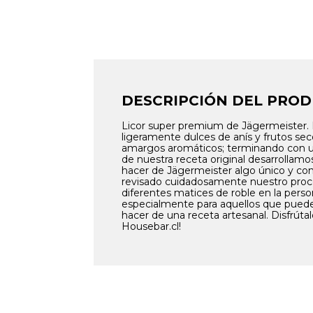
DESCRIPCIÓN DEL PRO
Licor super premium de Jägermeister.
ligeramente dulces de anís y frutos sec
amargos aromáticos; terminando con una 
de nuestra receta original desarrollam
hacer de Jägermeister algo único y co
revisado cuidadosamente nuestro proce
diferentes matices de roble en la pers
especialmente para aquellos que puede
hacer de una receta artesanal. Disfrúta
Housebar.cl!