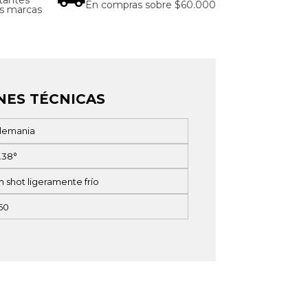
En compras sobre $60.000
as marcas
NES TÉCNICAS
lemania
.38°
n shot ligeramente frío
50