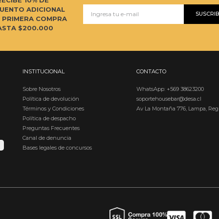
UENTO ADICIONAL
SUSCRI
U PRIMERA COMPRA
ASTA $200.000
INSTITUCIONAL
CONTACTO
Sobre Nosotros
WhatsApp: +569 38623200
Política de devolución
soportehousebar@desa.cl
Términos y Condiciones
Av La Montaña 776, Lampa, Reg
Política de despacho
Preguntas Frecuentes
Canal de denuncia
Bases legales de concursos