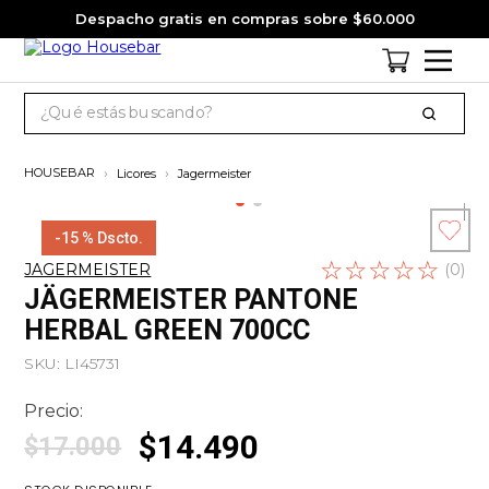
Despacho gratis en compras sobre $60.000
¿Qué estás buscando?
TÉRMINOS MÁS BUSCADOS
Licores
Jagermeister
1
.
cervezas
2
.
jagermeister
-
15 %
Dscto.
☆
Escribe un
☆
☆
☆
☆
3
.
pack
JAGERMEISTER
(
0
)
comentario
JÄGERMEISTER PANTONE
4
.
gin
HERBAL GREEN 700CC
5
.
jack daniels
SKU
:
LI45731
6
.
miniatura
Precio:
7
.
whisky
$
14
.
490
$
17
.
000
8
.
ron