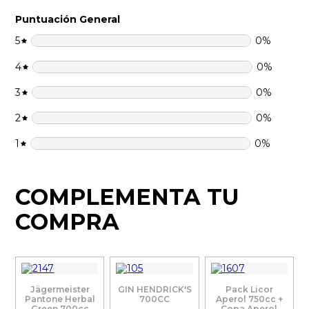
Puntuación General
5
0
%
4
0
%
3
0
%
2
0
%
1
0
%
COMPLEMENTA TU
COMPRA
Jägermeister
GIN HENDRICK'S
Pack Licor
Pantone Herbal
700CC
Aperol 750cc +
Green 700cc
Copa Aperol