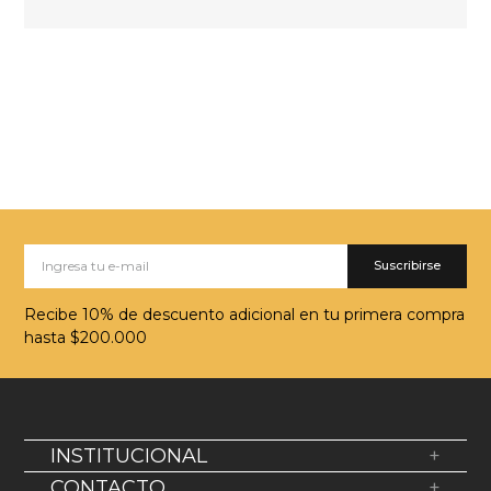
Suscribirse
Recibe 10% de descuento adicional en tu primera compra
hasta $200.000
INSTITUCIONAL
+
Sobre Nosotros
CONTACTO
+