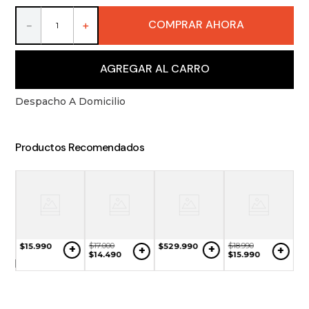
9
.
packs
COMPRAR AHORA
－
＋
10
.
miniaturas
AGREGAR AL CARRO
Despacho A Domicilio
Productos Recomendados
$
17
.
000
$
18
.
990
$
15
.
990
$
529
.
990
+
+
+
+
NO
$
14
.
490
$
15
.
990
$
4
ONIBLE
$
3