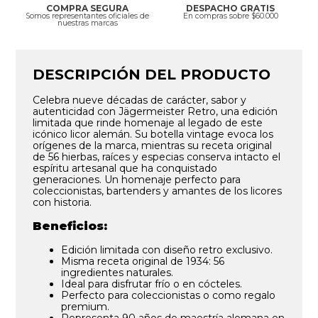
COMPRA SEGURA
DESPACHO GRATIS
Somos representantes oficiales de
En compras sobre $60.000
nuestras marcas
DESCRIPCIÓN DEL PRODUCTO
Celebra nueve décadas de carácter, sabor y
autenticidad con Jägermeister Retro, una edición
limitada que rinde homenaje al legado de este
icónico licor alemán. Su botella vintage evoca los
orígenes de la marca, mientras su receta original
de 56 hierbas, raíces y especias conserva intacto el
espíritu artesanal que ha conquistado
generaciones. Un homenaje perfecto para
coleccionistas, bartenders y amantes de los licores
con historia.
Beneficios:
Edición limitada con diseño retro exclusivo.
Misma receta original de 1934: 56
ingredientes naturales.
Ideal para disfrutar frío o en cócteles.
Perfecto para coleccionistas o como regalo
premium.
Representa 90 años de maestría alemana en