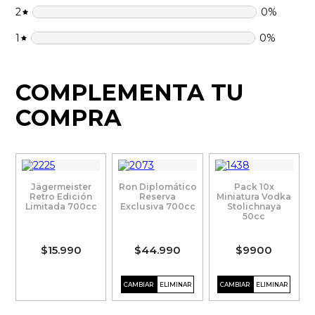
2
0
%
1
0
%
COMPLEMENTA TU
COMPRA
Jägermeister
Ron Diplomático
Pack 10x
Retro Edición
Reserva
Miniatura Vodka
Limitada 700cc
Exclusiva 700cc
Stolichnaya
50cc
$15.990
$44.990
$9900