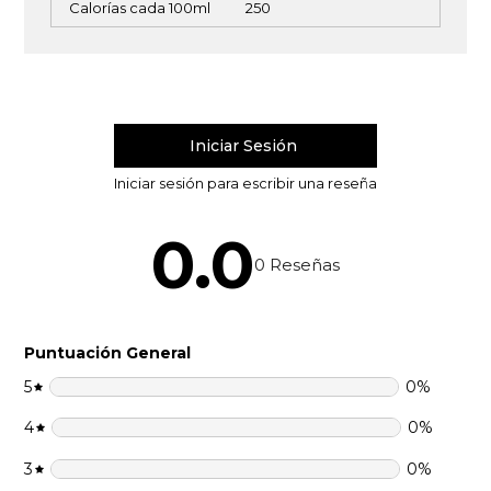
Calorías cada 100ml
250
0.0
0
Reseñas
Puntuación General
5
0
%
4
0
%
3
0
%