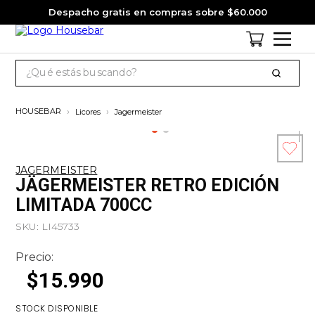
Despacho gratis en compras sobre $60.000
¿Qué estás buscando?
TÉRMINOS MÁS BUSCADOS
Licores
Jagermeister
1
.
cervezas
2
.
jack daniels
JAGERMEISTER
3
.
jagermeister
Esc
JÄGERMEISTER RETRO EDICIÓN
co
4
.
pack
LIMITADA 700CC
5
.
miniatura
SKU
:
LI45733
6
.
gin
Precio:
7
.
whisky
$
15
.
990
8
.
ron
STOCK DISPONIBLE