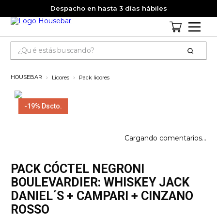
Despacho en hasta 3 días hábiles
Licores
Pack licores
-
19%
Dscto.
Cargando comentarios…
Escribe un comentario
PACK CÓCTEL NEGRONI
BOULEVARDIER: WHISKEY JACK
DANIEL´S + CAMPARI + CINZANO
ROSSO