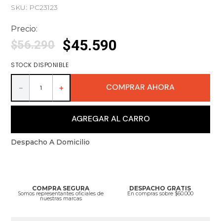
SKU
:
PC23123
Precio:
$
45
.
590
$
56
.
290
STOCK DISPONIBLE
COMPRAR AHORA
－
＋
AGREGAR AL CARRO
Despacho A Domicilio
COMPRA SEGURA
DESPACHO GRATIS
Somos representantes oficiales de
En compras sobre $60.000
nuestras marcas