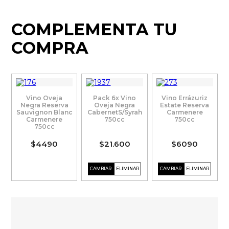
COMPLEMENTA TU
COMPRA
Vino Oveja
Pack 6x Vino
Vino Errázuriz
Negra Reserva
Oveja Negra
Estate Reserva
Sauvignon Blanc
CabernetS/Syrah
Carmenere
Carmenere
750cc
750cc
750cc
$4490
$21.600
$6090