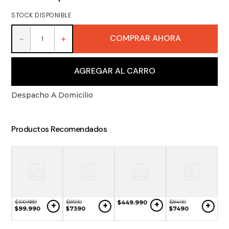
9
.
packs
STOCK DISPONIBLE
10
.
miniaturas
COMPRAR AHORA
－
＋
AGREGAR AL CARRO
Despacho A Domicilio
Productos Recomendados
$
100
.
889
$
8590
$
8490
$
449
.
990
+
+
+
+
$
99
.
990
$
7390
$
7490
$
9
+
$
8