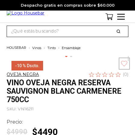
Despacho gratis en compras sobre $60.000
¿Qué estás buscando?
TÉRMINOS MÁS BUSCADOS
Vinos
Tinto
Ensamblaje
1
.
cervezas
2
.
jack daniels
-
10 %
Dscto.
☆
Escribe un
☆
☆
☆
☆
3
.
jagermeister
OVEJA NEGRA
(
0
)
comentario
VINO OVEJA NEGRA RESERVA
4
.
pack
SAUVIGNON BLANC CARMENERE
5
.
miniatura
750CC
6
.
gin
SKU
:
VN16211
7
.
whisky
Precio:
8
.
ron
$
4490
$
4990