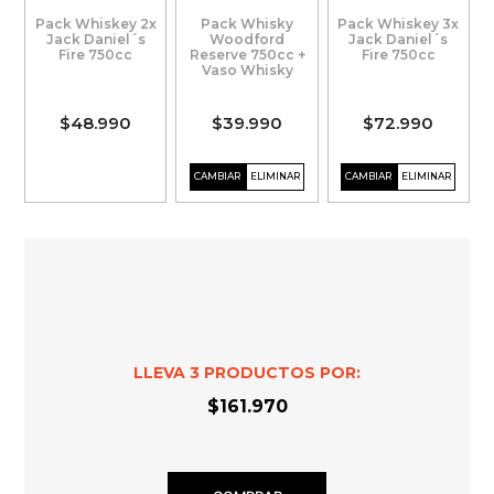
Pack Whiskey 2x
Pack Whisky
Pack Whiskey 3x
Jack Daniel´s
Woodford
Jack Daniel´s
Fire 750cc
Reserve 750cc +
Fire 750cc
Vaso Whisky
$48.990
$39.990
$72.990
LLEVA
3
PRODUCTOS POR:
$161.970