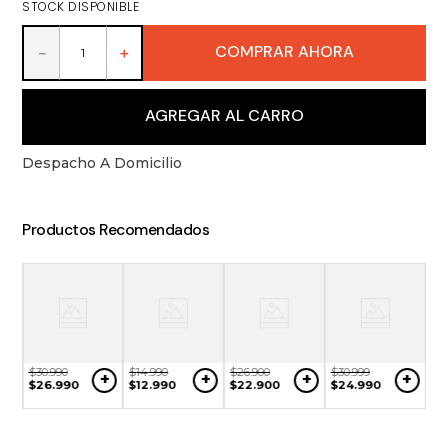
STOCK DISPONIBLE
9
.
packs
10
.
miniaturas
COMPRAR AHORA
－
＋
AGREGAR AL CARRO
Despacho A Domicilio
Productos Recomendados
$
30
.
990
$
14
.
990
$
26
.
900
$
30
.
999
+
+
+
+
$
26
.
990
$
12
.
990
$
22
.
900
$
24
.
990
$
2
+
$
2