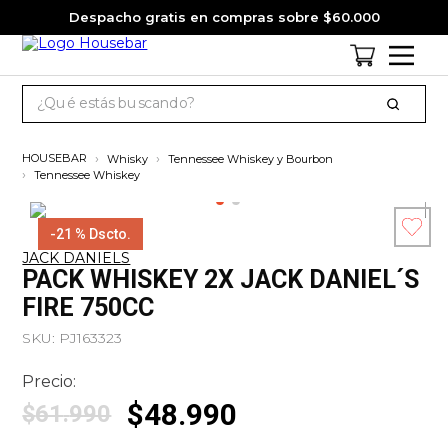
Despacho gratis en compras sobre $60.000
¿Qué estás buscando?
TÉRMINOS MÁS BUSCADOS
Whisky
Tennessee Whiskey y Bourbon
1
.
cervezas
Tennessee Whiskey
2
.
jack daniels
-
21 %
Dscto.
3
.
jagermeister
JACK DANIELS
Esc
PACK WHISKEY 2X JACK DANIEL´S
4
.
pack
co
FIRE 750CC
5
.
miniatura
SKU
:
PJ163323
6
.
gin
Precio:
7
.
whisky
$
48
.
990
$
61
.
990
8
.
ron