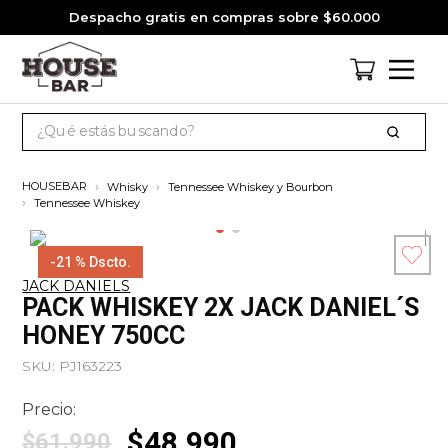
Despacho gratis en compras sobre $60.000
¿Qué estás buscando?
TÉRMINOS MÁS BUSCADOS
Whisky
Tennessee Whiskey y Bourbon
1
.
cervezas
Tennessee Whiskey
2
.
pack
-
21 %
Dscto.
3
.
gin
JACK DANIELS
Esc
PACK WHISKEY 2X JACK DANIEL´S
4
.
jagermeister
co
HONEY 750CC
5
.
miniatura
SKU
:
PJ163223
6
.
jack daniels
Precio:
7
.
whisky
$
48
.
990
$
61
.
990