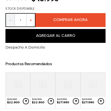
8
.
ron
STOCK DISPONIBLE
9
.
packs
10
.
vino
COMPRAR AHORA
－
＋
AGREGAR AL CARRO
Despacho A Domicilio
Productos Recomendados
$
26
.
900
$
26
.
900
$
29
.
990
$
29
.
990
+
+
+
+
$
22
.
900
$
22
.
900
$
27
.
990
$
27
.
990
$
3
+
$
2