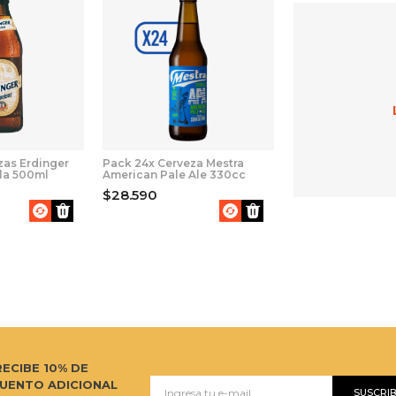
zas Erdinger
Pack 24x Cerveza Mestra
la 500ml
American Pale Ale 330cc
$28.590
RECIBE 10% DE
UENTO ADICIONAL
SUSCRI