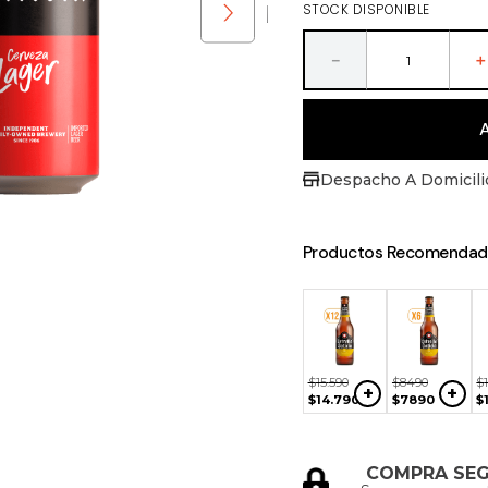
STOCK DISPONIBLE
ras
－
Despacho A Domicili
Productos Recomendad
$
15
.
990
$
4990
$
33
.
600
+
+
+
$
11
.
990
$
4090
$
28
.
590
90
$
15
.
590
$
8490
$
+
+
+
800
$
14
.
790
$
7890
$
COMPRA SE