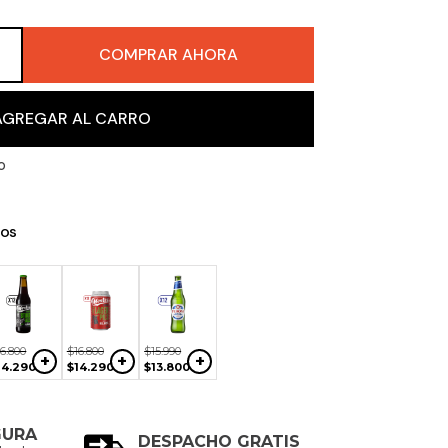
COMPRAR AHORA
＋
AGREGAR AL CARRO
o
os
$
15
.
990
$
4990
$
33
.
600
+
+
+
$
11
.
990
$
4090
$
28
.
590
16
.
800
$
16
.
800
$
15
.
990
+
+
+
14
.
290
$
14
.
290
$
13
.
800
GURA
DESPACHO GRATIS