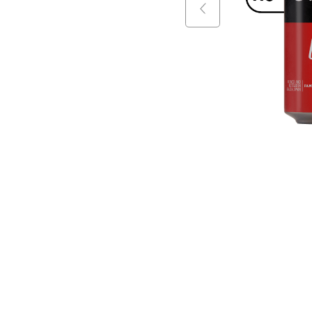
9
.
packs
10
.
miniatu
$
16
.
800
$
15
.
9
+
$
14
.
290
$
13
.