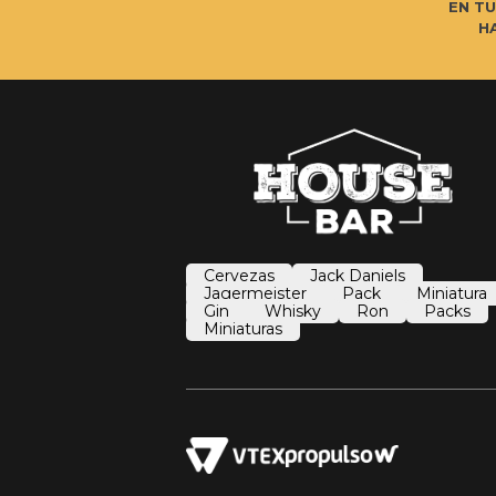
EN T
H
Cervezas
Jack Daniels
Jagermeister
Pack
Miniatura
Gin
Whisky
Ron
Packs
Miniaturas