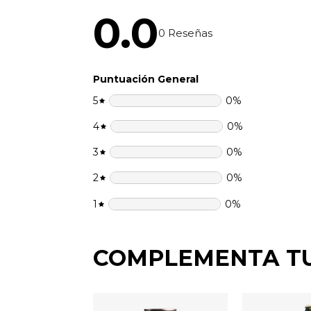
0.0
0
Reseñas
Puntuación General
5
0
%
4
0
%
3
0
%
2
0
%
1
0
%
COMPLEMENTA T