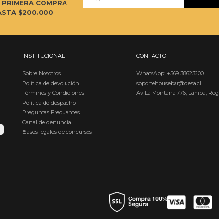
U PRIMERA COMPRA
ASTA $200.000
INSTITUCIONAL
CONTACTO
Sobre Nosotros
WhatsApp: +569 38623200
Política de devolución
soportehousebar@desa.cl
Términos y Condiciones
Av La Montaña 776, Lampa, Reg
Política de despacho
Preguntas Frecuentes
Canal de denuncia
Bases legales de concursos