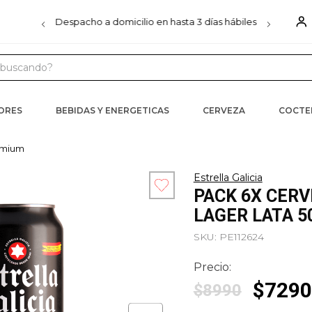
00
Despacho a domicilio en hasta 3 días hábiles
D
uscando?
 MÁS BUSCADOS
CORES
BEBIDAS Y ENERGETICAS
CERVEZA
COCTE
s
iels
emium
ister
Estrella Galicia
PACK 6X CERV
LAGER LATA 5
ra
SKU
:
PE112624
Precio:
$
7290
$
8990