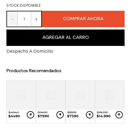
8
.
ron
STOCK DISPONIBLE
9
.
packs
COMPRAR AHORA
－
＋
10
.
vino
AGREGAR AL CARRO
Despacho A Domicilio
Productos Recomendados
$
4942
$
9490
$
8590
$
18
.
290
+
+
+
+
$
4490
$
7990
$
7390
$
14
.
990
$
1
+
$
1