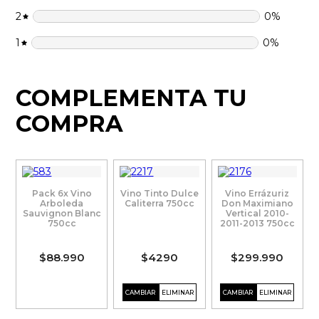
2
0
%
1
0
%
COMPLEMENTA TU
COMPRA
Pack 6x Vino
Vino Tinto Dulce
Vino Errázuriz
Arboleda
Caliterra 750cc
Don Maximiano
Sauvignon Blanc
Vertical 2010-
750cc
2011-2013 750cc
$88.990
$4290
$299.990