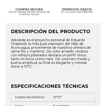
COMPRA SEGURA
DESPACHO GRATIS
Somos representantes oficiales de
En compras sobre $60.000
nuestras marcas
DESCRIPCIÓN DEL PRODUCTO
Arboleda es el proyecto personal de Eduardo
Chadwick, la más pura expresión del Valle de
Aconcagua, proveniente de nuestros viñedos de
clima frío y marítimo. De color amarillo verdoso
con reflejos plateados destaca un perfil cítrico
tanto en boca como nariz. De volumen medio y
buena amplitud, su final es elegante y mineral.
Servir a 10°C.
ESPECIFICACIONES TÉCNICAS
Grados Alcohólicos
13°
13°
Cepa
Sauvignon