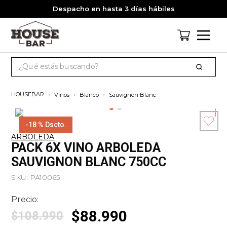
Despacho en hasta 3 días hábiles
¿Qué estás buscando?
TÉRMINOS MÁS BUSCADOS
Vinos
Blanco
Sauvignon Blanc
1
.
cervezas
2
.
pack
-
18 %
Dscto.
ARBOLEDA
3
.
gin
Esc
PACK 6X VINO ARBOLEDA
co
4
.
jagermeister
SAUVIGNON BLANC 750CC
5
.
miniatura
SKU
:
PA10065
6
.
jack daniels
Precio:
7
.
whisky
$
88
.
990
$
108
.
990