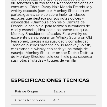
bruschettas o frutos secos. Recomendaciones de
consumo: -Cóctel Rusty Nail: Mezcla Drambuie y
whisky escocés (como el Monkey Shoulder) en
partes iguales, servido sobre hielo. Un clásico
escocés que destaca por sus notas dulces y
especiadas. -Drambuie con hielo: Disfruta de
Drambuie con hielo, para realzar sus matices de
miel y especias, ideal para una noche tranquila. -
Monkey Shoulder en cócteles: Este whisky es
excelente para preparar un Whisky Sour o un Old
Fashioned, gracias a su suavidad y complejidad.
También puedes probarlo en un Monkey Splash,
mezclando el whisky con soda y una rodaja de
naranja. -Monkey Shoulder on the Rocks: Disfruta
de Monkey Shoulder solo con hielo para saborear
sus notas afrutadas y toques de vainilla.
ESPECIFICACIONES TÉCNICAS
País de Origen
Escocia
Grados Alcohólicos
40°