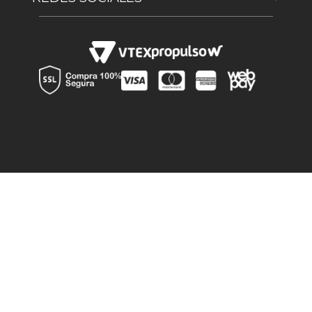
Términos y Condiciones
soportehousebar@desa.cl
Facebook
Política de despacho
Av La Montaña 776, Lampa, Región Metroplitana
Instagram
Preguntas Frecuentes
Canal de denuncia