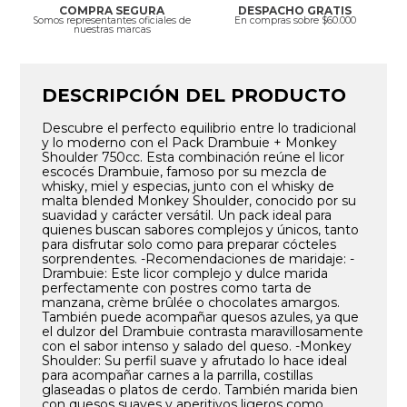
COMPRA SEGURA
DESPACHO GRATIS
Somos representantes oficiales de
En compras sobre $60.000
nuestras marcas
DESCRIPCIÓN DEL PRODUCTO
Descubre el perfecto equilibrio entre lo tradicional
y lo moderno con el Pack Drambuie + Monkey
Shoulder 750cc. Esta combinación reúne el licor
escocés Drambuie, famoso por su mezcla de
whisky, miel y especias, junto con el whisky de
malta blended Monkey Shoulder, conocido por su
suavidad y carácter versátil. Un pack ideal para
quienes buscan sabores complejos y únicos, tanto
para disfrutar solo como para preparar cócteles
sorprendentes. -Recomendaciones de maridaje: -
Drambuie: Este licor complejo y dulce marida
perfectamente con postres como tarta de
manzana, crème brûlée o chocolates amargos.
También puede acompañar quesos azules, ya que
el dulzor del Drambuie contrasta maravillosamente
con el sabor intenso y salado del queso. -Monkey
Shoulder: Su perfil suave y afrutado lo hace ideal
para acompañar carnes a la parrilla, costillas
glaseadas o platos de cerdo. También marida bien
con quesos suaves y aperitivos ligeros como