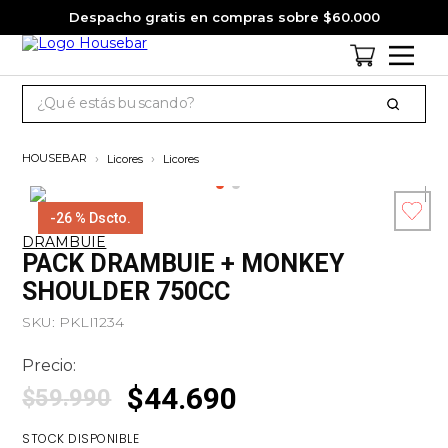
Despacho gratis en compras sobre $60.000
¿Qué estás buscando?
TÉRMINOS MÁS BUSCADOS
Licores
Licores
1
.
cervezas
2
.
pack
-
26 %
Dscto.
DRAMBUIE
3
.
gin
Esc
PACK DRAMBUIE + MONKEY
co
4
.
jagermeister
SHOULDER 750CC
5
.
miniatura
SKU
:
PKLI1234
6
.
jack daniels
Precio:
7
.
whisky
$
44
.
690
$
59
.
990
8
.
ron
STOCK DISPONIBLE