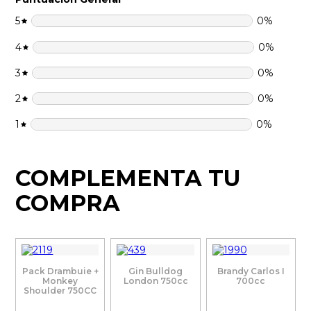
5
0
%
4
0
%
3
0
%
2
0
%
1
0
%
COMPLEMENTA TU
COMPRA
Pack Drambuie +
Gin Bulldog
Brandy Carlos I
Monkey
London 750cc
700cc
Shoulder 750CC