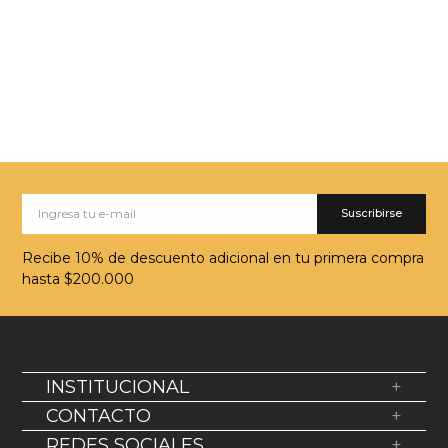
Suscribirse
Recibe 10% de descuento adicional en tu primera compra
hasta $200.000
INSTITUCIONAL
+
Sobre Nosotros
CONTACTO
+
Política de devolución
WhatsApp: +569 38623200
REDES SOCIALES
+