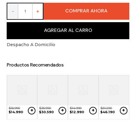
9
.
packs
COMPRAR AHORA
－
＋
10
.
vino
AGREGAR AL CARRO
Despacho A Domicilio
Productos Recomendados
$
16
.
990
$
35
.
990
$
14
.
990
$
51
.
290
+
+
+
+
$
14
.
990
$
30
.
590
$
12
.
990
$
46
.
190
$
1
+
$
8