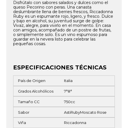
Disfrútalo con sabores salados y dulces como el
queso Pecorino con peras. Una canasta
deslumbrante llena de berries frescos, Riccadonna
Ruby es un espumante rojo, ligero, y fresco. Dulce
y bajo en alcohol, su juventud surge de golpe:
Vivaz, alegre, para vivirlo en el momento. En casa
con amigos, acompañado de un postre de frutas,
o simplemente solo. Es un vino espumoso para
guardar en la nevera listo para celebrar las
pequeñas cosas.
ESPECIFICACIONES TÉCNICAS
País de Origen
Italia
Grados Alcohólicos
7°
8°
Tamaño CC
750cc
Sabor
Asti
Ruby
Moscato Rose
Viña
Riccadonna