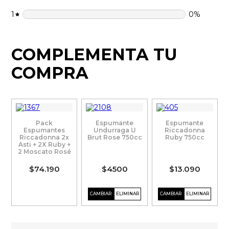
1
0
%
COMPLEMENTA TU
COMPRA
Pack
Espumante
Espumante
Espumantes
Undurraga U
Riccadonna
Riccadonna 2x
Brut Rose 750cc
Ruby 750cc
Asti + 2X Ruby +
2 Moscato Rosé
$74.190
$4500
$13.090