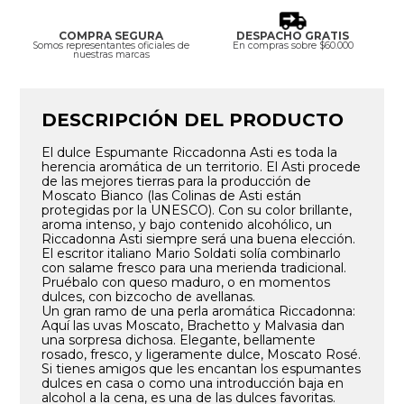
COMPRA SEGURA
DESPACHO GRATIS
Somos representantes oficiales de
En compras sobre $60.000
nuestras marcas
DESCRIPCIÓN DEL PRODUCTO
El dulce Espumante Riccadonna Asti es toda la
herencia aromática de un territorio. El Asti procede
de las mejores tierras para la producción de
Moscato Bianco (las Colinas de Asti están
protegidas por la UNESCO). Con su color brillante,
aroma intenso, y bajo contenido alcohólico, un
Riccadonna Asti siempre será una buena elección.
El escritor italiano Mario Soldati solía combinarlo
con salame fresco para una merienda tradicional.
Pruébalo con queso maduro, o en momentos
dulces, con bizcocho de avellanas.
Un gran ramo de una perla aromática Riccadonna:
Aquí las uvas Moscato, Brachetto y Malvasia dan
una sorpresa dichosa. Elegante, bellamente
rosado, fresco, y ligeramente dulce, Moscato Rosé.
Si tienes amigos que les encantan los espumantes
dulces en casa o como una introducción baja en
alcohol a la cena, es una de las dulces favoritas.