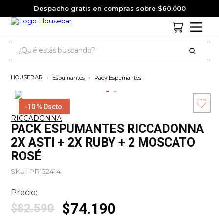
Despacho gratis en compras sobre $60.000
¿Qué estás buscando?
TÉRMINOS MÁS BUSCADOS
Espumantes
Pack Espumantes
1
.
cervezas
2
.
jack daniels
-
10 %
Dscto.
RICCADONNA
3
.
jagermeister
Esc
PACK ESPUMANTES RICCADONNA
co
4
.
pack
2X ASTI + 2X RUBY + 2 MOSCATO
ROSÉ
5
.
miniatura
SKU
:
PR152414
6
.
gin
7
.
whisky
Precio:
$
74
.
190
8
.
ron
$
82
.
590