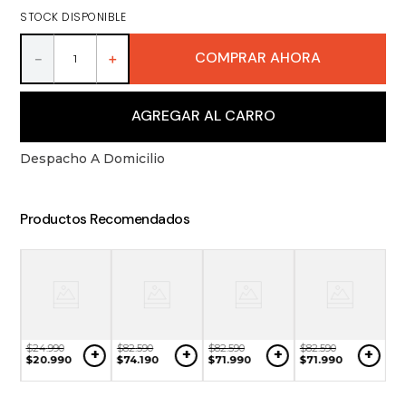
9
.
vino
STOCK DISPONIBLE
10
.
packs
COMPRAR AHORA
－
＋
AGREGAR AL CARRO
Despacho A Domicilio
Productos Recomendados
$
24
.
990
$
82
.
590
$
82
.
590
$
82
.
590
+
+
+
+
$
20
.
990
$
74
.
190
$
71
.
990
$
71
.
990
$
8
+
$
7