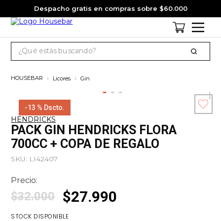
Despacho gratis en compras sobre $60.000
¿Qué estás buscando?
TÉRMINOS MÁS BUSCADOS
Licores
Gin
1
.
cervezas
2
.
jack daniels
-
13 %
Dscto.
HENDRICKS
3
.
jagermeister
Esc
PACK GIN HENDRICKS FLORA
co
4
.
pack
700CC + COPA DE REGALO
5
.
miniatura
SKU
:
LI42407
6
.
gin
Precio:
7
.
whisky
$
27
.
990
$
32
.
000
8
.
ron
STOCK DISPONIBLE