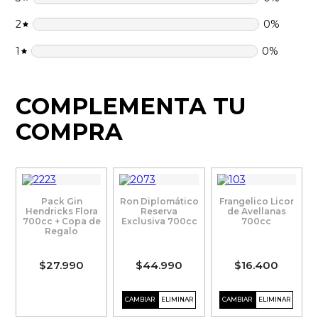
2
0
%
1
0
%
COMPLEMENTA TU
COMPRA
Pack Gin
Ron Diplomático
Frangelico Licor
Hendricks Flora
Reserva
de Avellanas
700cc + Copa de
Exclusiva 700cc
700cc
Regalo
$27.990
$44.990
$16.400