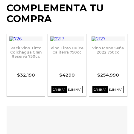
COMPLEMENTA TU
COMPRA
Pack Vino Tinto
Vino Tinto Dulce
Vino Ícono Seña
Colchagua Gran
Caliterra 750cc
2022 750cc
Reserva 750cc
$32.190
$4290
$254.990