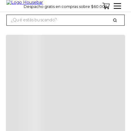
Despacho gratis en compras sobre $60.000
¿Qué estás buscando?
TÉRMINOS MÁS BUSCADOS
1
.
cervezas
2
.
jagermeister
3
.
jack daniels
4
.
miniatura
5
.
pack
6
.
gin
7
.
whisky
8
.
ron
9
.
vino