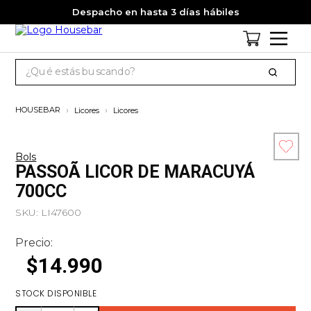
Despacho en hasta 3 días hábiles
¿Qué estás buscando?
TÉRMINOS MÁS BUSCADOS
Licores
Licores
1
.
cervezas
2
.
pack
Bols
Esc
PASSOÃ LICOR DE MARACUYÁ
3
.
gin
co
700CC
4
.
jagermeister
SKU
:
LI47600
5
.
miniatura
Precio:
6
.
jack daniels
$
14
.
990
7
.
whisky
8
.
ron
STOCK DISPONIBLE