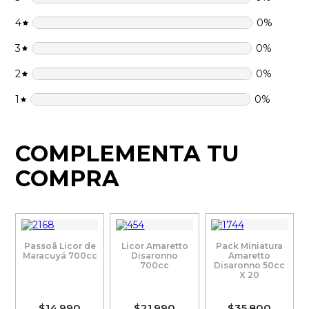
4
0
%
3
0
%
2
0
%
1
0
%
COMPLEMENTA TU
COMPRA
Passoã Licor de
Licor Amaretto
Pack Miniatura
Maracuyá 700cc
Disaronno
Amaretto
700cc
Disaronno 50cc
X 20
$14.990
$21.990
$35.800