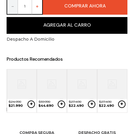
9
.
packs
COMPRAR AHORA
－
＋
10
.
vino
AGREGAR AL CARRO
Despacho A Domicilio
Productos Recomendados
$
24
.
990
$
59
.
990
$
27
.
490
$
27
.
490
+
+
+
+
NO
$
21
.
990
$
44
.
690
$
22
.
490
$
22
.
490
$
10
ONIBLE
$
8
COMPRA SEGURA
DESPACHO GRATIS