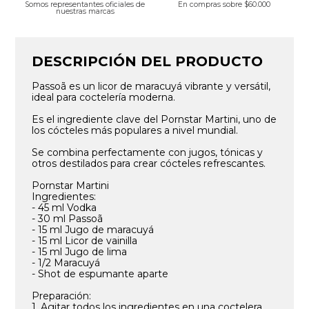
Somos representantes oficiales de
En compras sobre $60.000
nuestras marcas
DESCRIPCIÓN DEL PRODUCTO
Passoã es un licor de maracuyá vibrante y versátil,
ideal para coctelería moderna.
Es el ingrediente clave del Pornstar Martini, uno de
los cócteles más populares a nivel mundial.
Se combina perfectamente con jugos, tónicas y
otros destilados para crear cócteles refrescantes.
Pornstar Martini
Ingredientes:
- 45 ml Vodka
- 30 ml Passoã
- 15 ml Jugo de maracuyá
- 15 ml Licor de vainilla
- 15 ml Jugo de lima
- 1/2 Maracuyá
- Shot de espumante aparte
Preparación:
1. Agitar todos los ingredientes en una coctelera