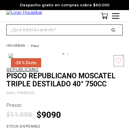
Despacho gratis en compras sobre $60.000
¿Qué estás buscando?
TÉRMINOS MÁS BUSCADOS
Pisco
1
.
cervezas
2
.
jack daniels
-
24 %
Dscto.
REPUBLICANO
3
.
jagermeister
Esc
PISCO REPUBLICANO MOSCATEL
co
4
.
pack
TRIPLE DESTILADO 40° 750CC
5
.
miniatura
SKU
:
PN61010
6
.
gin
Precio:
7
.
whisky
$
9090
$
11
.
990
8
.
ron
STOCK DISPONIBLE