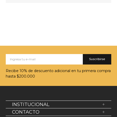
Suscribirse
Recibe 10% de descuento adicional en tu primera compra
hasta $200.000
INSTITUCIONAL
+
Sobre Nosotros
CONTACTO
+
Política de devolución