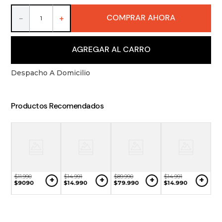
9
.
vino
COMPRAR AHORA
－
＋
10
.
packs
AGREGAR AL CARRO
Despacho A Domicilio
Productos Recomendados
$
11
.
990
$
14
.
991
$
89
.
990
$
14
.
991
+
+
+
+
$
9090
$
14
.
990
$
79
.
990
$
14
.
990
$
2
+
$
1