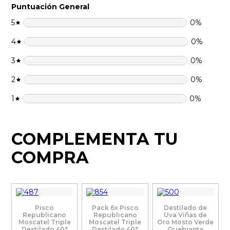
Puntuación General
5
0
%
4
0
%
3
0
%
2
0
%
1
0
%
COMPLEMENTA TU
COMPRA
Pisco
Pack 6x Pisco
Destilado de
Republicano
Republicano
Uva Viñas de
Moscatel Triple
Moscatel Triple
Oro Mosto Verde
Destilado 40°
Destilado 40°
Quebranta