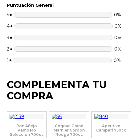
Puntuación General
5
0
%
4
0
%
3
0
%
2
0
%
1
0
%
COMPLEMENTA TU
COMPRA
Ron Añejo
Cognac Grand
Aperitivo
Pampero
Marnier Cordon
Campari 750cc
Selección 700cc
Rouge 700cc