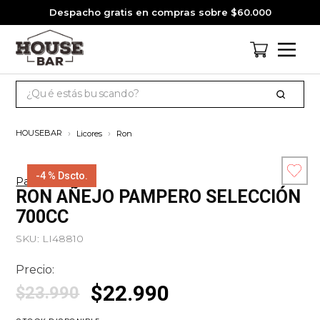
Despacho gratis en compras sobre $60.000
¿Qué estás buscando?
TÉRMINOS MÁS BUSCADOS
Licores
Ron
1
.
cervezas
2
.
jagermeister
-
4 %
Dscto.
Pampero
Esc
RON AÑEJO PAMPERO SELECCIÓN
3
.
pack
co
700CC
4
.
gin
SKU
:
LI48810
5
.
jack daniels
Precio:
6
.
miniatura
$
22
.
990
$
23
.
990
7
.
whisky