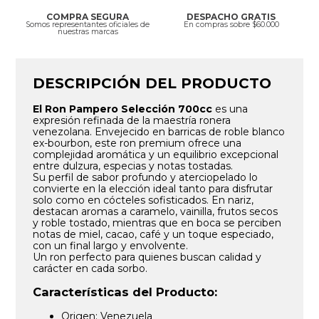
COMPRA SEGURA
DESPACHO GRATIS
Somos representantes oficiales de
En compras sobre $60.000
nuestras marcas
DESCRIPCIÓN DEL PRODUCTO
El Ron Pampero Selección 700cc
es una
expresión refinada de la maestría ronera
venezolana. Envejecido en barricas de roble blanco
ex-bourbon, este ron premium ofrece una
complejidad aromática y un equilibrio excepcional
entre dulzura, especias y notas tostadas.
Su perfil de sabor profundo y aterciopelado lo
convierte en la elección ideal tanto para disfrutar
solo como en cócteles sofisticados. En nariz,
destacan aromas a caramelo, vainilla, frutos secos
y roble tostado, mientras que en boca se perciben
notas de miel, cacao, café y un toque especiado,
con un final largo y envolvente.
Un ron perfecto para quienes buscan calidad y
carácter en cada sorbo.
Características del Producto:
Origen: Venezuela