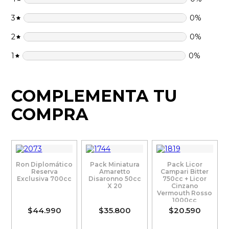
3
0
%
2
0
%
1
0
%
COMPLEMENTA TU
COMPRA
Ron Diplomático
Pack Miniatura
Pack Licor
Reserva
Amaretto
Campari Bitter
Exclusiva 700cc
Disaronno 50cc
750cc + Licor
X 20
Cinzano
Vermouth Rosso
1000cc
$44.990
$35.800
$20.590