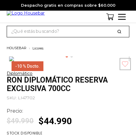
Despacho gratis en compras sobre $60.000
¿Qué estás buscando?
TÉRMINOS MÁS BUSCADOS
Licores
1
.
cervezas
2
.
jack daniels
-
10 %
Dscto.
Diplomático
3
.
jagermeister
Esc
RON DIPLOMÁTICO RESERVA
co
4
.
pack
EXCLUSIVA 700CC
5
.
miniatura
SKU
:
LI47702
6
.
gin
Precio:
7
.
whisky
$
44
.
990
$
49
.
990
8
.
ron
STOCK DISPONIBLE