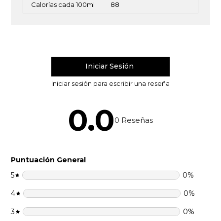
Calorías cada 100ml
88
0.0
0
Reseñas
Puntuación General
5
0
%
4
0
%
3
0
%