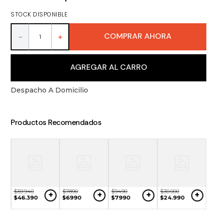
9
.
packs
STOCK DISPONIBLE
10
.
miniaturas
COMPRAR AHORA
－
＋
AGREGAR AL CARRO
Despacho A Domicilio
Productos Recomendados
$
59
.
940
$
7890
$
9490
$
30
.
000
+
+
+
+
$
46
.
390
$
6990
$
7990
$
24
.
990
$
6
+
$
5