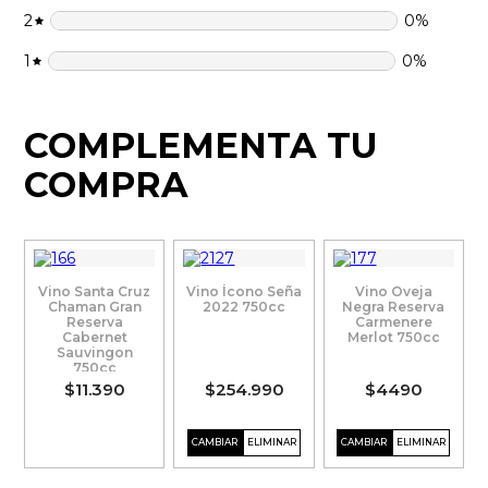
2
0
%
1
0
%
COMPLEMENTA TU
COMPRA
Vino Santa Cruz
Vino Ícono Seña
Vino Oveja
Chaman Gran
2022 750cc
Negra Reserva
Reserva
Carmenere
Cabernet
Merlot 750cc
Sauvingon
750cc
$11.390
$254.990
$4490