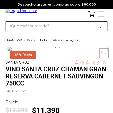
Despacho gratis en compras sobre $60.000
¿Qué estás buscando?
TÉRMINOS MÁS BUSCADOS
Vinos
Tinto
Cabernet Sauvignon
1
.
cervezas
2
.
jagermeister
-
15 %
Dscto.
☆
Escribe un
☆
☆
☆
☆
3
.
pack
SANTA CRUZ
(
0
)
comentario
VINO SANTA CRUZ CHAMAN GRAN
4
.
gin
RESERVA CABERNET SAUVINGON
5
.
jack daniels
750CC
6
.
miniatura
SKU
:
VN16011
7
.
whisky
Precio:
8
.
ron
$
11
.
390
$
13
.
390