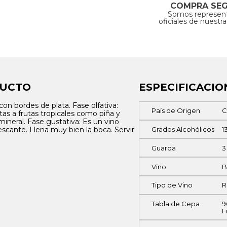
COMPRA SE
Somos represen
oficiales de nuestr
DUCTO
ESPECIFICACIO
 con bordes de plata. Fase olfativa:
País de Origen
C
as a frutas tropicales como piña y
ineral. Fase gustativa: Es un vino
rescante. Llena muy bien la boca. Servir
Grados Alcohólicos
1
Guarda
3
Vino
B
Tipo de Vino
R
Tabla de Cepa
9
F