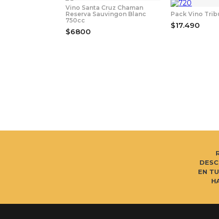
Vino Santa Cruz Chaman
Reserva Sauvingon Blanc
Pack Vino Trib
750cc
$17.490
$6800
DESC
EN T
H