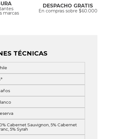
GURA
DESPACHO GRATIS
tantes
En compras sobre $60.000
as marcas
NES TÉCNICAS
hile
3°
 años
lanco
eserva
0% Cabernet Sauvignon, 5% Cabernet
ranc, 5% Syrah