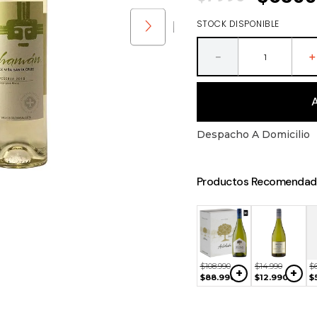
STOCK DISPONIBLE
－
Despacho A Domicilio
Productos Recomendad
0
$
14
.
990
$
26
.
990
$
6990
+
+
+
+
90
$
12
.
290
$
18
.
700
$
6690
$
108
.
990
$
14
.
990
$
+
+
$
88
.
990
$
12
.
990
$