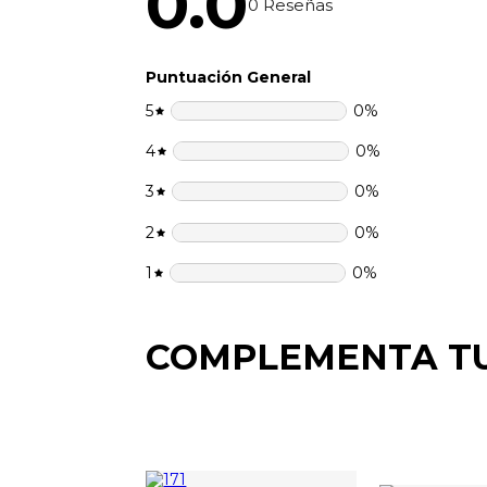
0.0
0
Reseñas
Puntuación General
5
0
%
4
0
%
3
0
%
2
0
%
1
0
%
COMPLEMENTA T