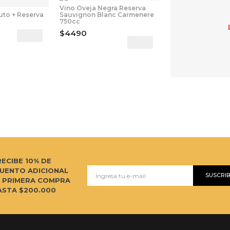
Vino Oveja Negra Reserva
uto + Reserva
Sauvignon Blanc Carmenere
750cc
$4490
RECIBE 10% DE
UENTO ADICIONAL
SUSCRI
U PRIMERA COMPRA
ASTA $200.000