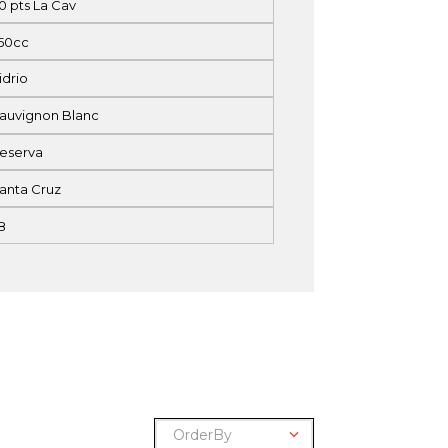
0 pts La Cav
50cc
idrio
auvignon Blanc
eserva
anta Cruz
8
OrderBy