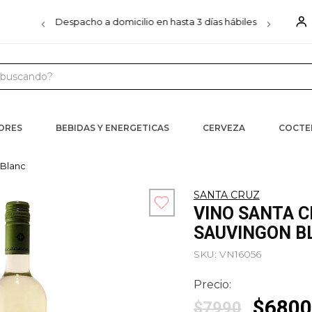
00
Despacho a domicilio en hasta 3 días hábiles
D
uscando?
 MÁS BUSCADOS
s
CORES
BEBIDAS Y ENERGETICAS
CERVEZA
COCTE
iels
 Blanc
ister
SANTA CRUZ
VINO SANTA 
ra
SAUVINGON B
SKU
:
VN16056
Precio:
$
6800
$
7990