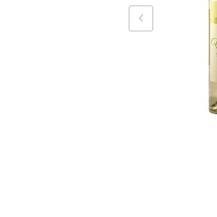
9
.
vino
10
.
packs
$
19
.
990
$
529
+
$
17
.
490
$
44