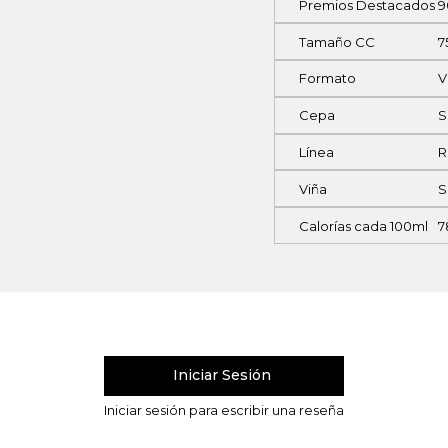
Premios Destacados
9
Tamaño CC
7
Formato
V
Cepa
S
Línea
R
Viña
S
Calorías cada 100ml
7