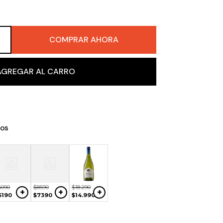
COMPRAR AHORA
＋
AGREGAR AL CARRO
os
$
19
.
990
$
5290
$
14
.
990
+
+
+
$
17
.
490
$
4490
$
12
.
290
6090
$
8590
$
18
.
290
+
+
+
5190
$
7390
$
14
.
990