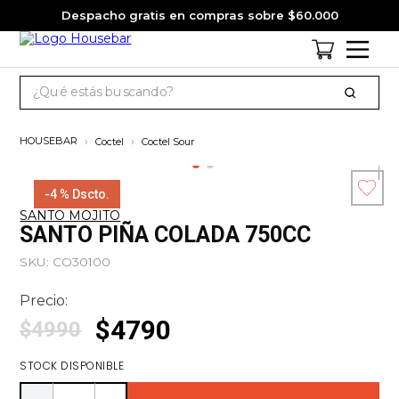
Despacho gratis en compras sobre $60.000
¿Qué estás buscando?
TÉRMINOS MÁS BUSCADOS
Coctel
Coctel Sour
1
.
cervezas
2
.
jagermeister
-
4 %
Dscto.
SANTO MOJITO
3
.
pack
Esc
SANTO PIÑA COLADA 750CC
co
4
.
gin
SKU
:
CO30100
5
.
jack daniels
Precio:
6
.
miniatura
$
4790
$
4990
7
.
whisky
STOCK DISPONIBLE
8
.
ron