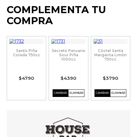
COMPLEMENTA TU
COMPRA
Santo Piña
Secreto Peruano
Cóctel Santa
Colada 750cc
Sour Piña
Margarita Limón
1000cc
750cc
$4790
$4390
$3790