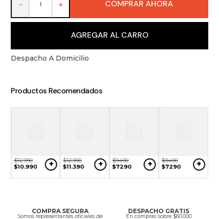
COMPRAR AHORA
9
.
packs
－
＋
10
.
miniaturas
AGREGAR AL CARRO
Despacho A Domicilio
Productos Recomendados
$
12
.
990
$
12
.
990
$
9490
$
9490
+
+
+
+
$
10
.
990
$
11
.
390
$
7290
$
7290
$
5
+
$
4
COMPRA SEGURA
DESPACHO GRATIS
Somos representantes oficiales de
En compras sobre $60.000