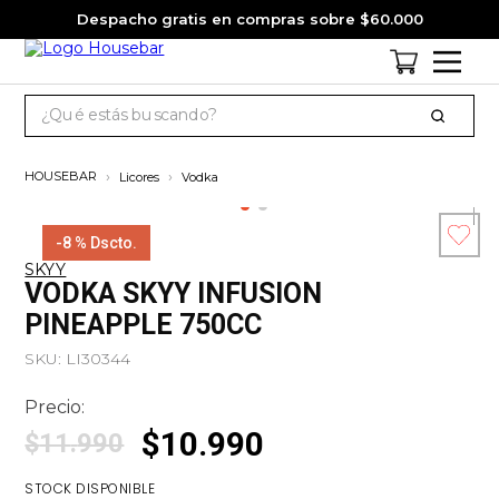
Despacho gratis en compras sobre $60.000
¿Qué estás buscando?
TÉRMINOS MÁS BUSCADOS
Licores
Vodka
1
.
cervezas
2
.
pack
-
8 %
Dscto.
SKYY
3
.
gin
Esc
VODKA SKYY INFUSION
co
4
.
jagermeister
PINEAPPLE 750CC
5
.
miniatura
SKU
:
LI30344
6
.
jack daniels
Precio:
7
.
whisky
$
10
.
990
$
11
.
990
8
.
ron
STOCK DISPONIBLE