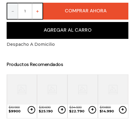
9
.
packs
COMPRAR AHORA
－
＋
10
.
vino
AGREGAR AL CARRO
Despacho A Domicilio
Productos Recomendados
$
10
.
900
$
30
.
690
$
34
.
500
$
19
.
800
+
+
+
+
$
9900
$
25
.
190
$
22
.
790
$
14
.
990
$
1
+
$
9