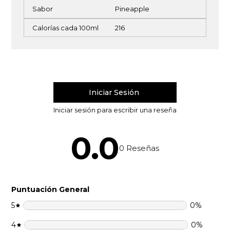
Sabor
Pineapple
Calorías cada 100ml
216
0.0
0
Reseñas
Puntuación General
5
0
%
4
0
%