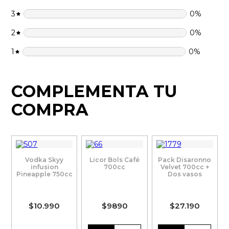
3
0
%
2
0
%
1
0
%
COMPLEMENTA TU
COMPRA
Vodka Skyy
Licor Bols Café
Pack Disaronno
infusion
700cc
Velvet 700cc +
Pineapple 750cc
Dos vasos
$10.990
$9890
$27.190